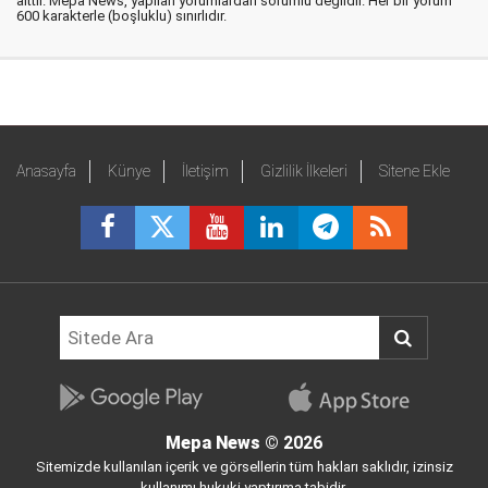
aittir. Mepa News, yapılan yorumlardan sorumlu değildir. Her bir yorum
600 karakterle (boşluklu) sınırlıdır.
Anasayfa
Künye
İletişim
Gizlilik İlkeleri
Sitene Ekle
Mepa News
© 2026
Sitemizde kullanılan içerik ve görsellerin tüm hakları saklıdır, izinsiz
kullanımı hukuki yaptırıma tabidir.