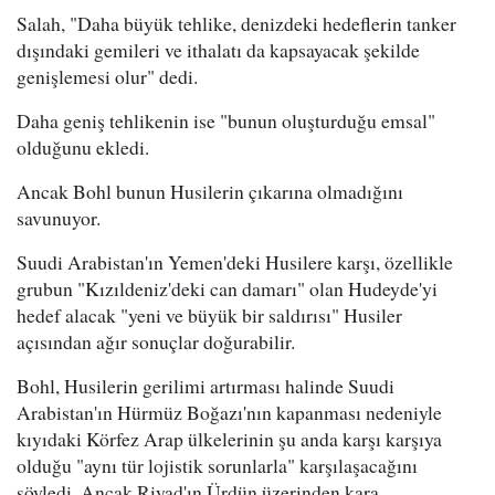
Salah, "Daha büyük tehlike, denizdeki hedeflerin tanker
dışındaki gemileri ve ithalatı da kapsayacak şekilde
genişlemesi olur" dedi.
Daha geniş tehlikenin ise "bunun oluşturduğu emsal"
olduğunu ekledi.
Ancak Bohl bunun Husilerin çıkarına olmadığını
savunuyor.
Suudi Arabistan'ın Yemen'deki Husilere karşı, özellikle
grubun "Kızıldeniz'deki can damarı" olan Hudeyde'yi
hedef alacak "yeni ve büyük bir saldırısı" Husiler
açısından ağır sonuçlar doğurabilir.
Bohl, Husilerin gerilimi artırması halinde Suudi
Arabistan'ın Hürmüz Boğazı'nın kapanması nedeniyle
kıyıdaki Körfez Arap ülkelerinin şu anda karşı karşıya
olduğu "aynı tür lojistik sorunlarla" karşılaşacağını
söyledi. Ancak Riyad'ın Ürdün üzerinden kara