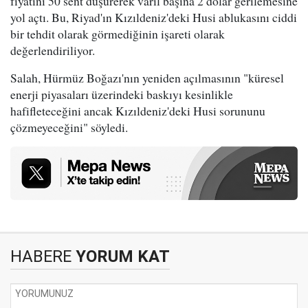
fiyatını 50 sent düşürerek varil başına 2 dolar gerilemesine
yol açtı. Bu, Riyad'ın Kızıldeniz'deki Husi ablukasını ciddi
bir tehdit olarak görmediğinin işareti olarak
değerlendiriliyor.
Salah, Hürmüz Boğazı'nın yeniden açılmasının "küresel
enerji piyasaları üzerindeki baskıyı kesinlikle
hafifleteceğini ancak Kızıldeniz'deki Husi sorununu
çözmeyeceğini" söyledi.
HABERE
YORUM KAT