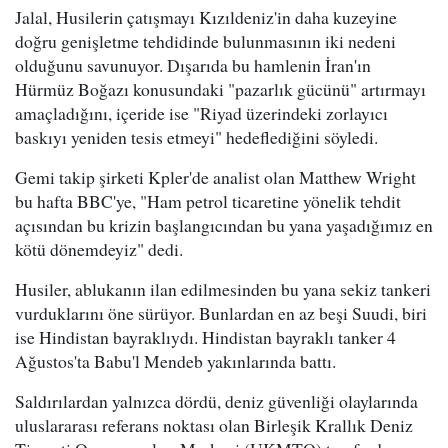
Jalal, Husilerin çatışmayı Kızıldeniz'in daha kuzeyine
doğru genişletme tehdidinde bulunmasının iki nedeni
olduğunu savunuyor. Dışarıda bu hamlenin İran'ın
Hürmüz Boğazı konusundaki "pazarlık gücünü" artırmayı
amaçladığını, içeride ise "Riyad üzerindeki zorlayıcı
baskıyı yeniden tesis etmeyi" hedeflediğini söyledi.
Gemi takip şirketi Kpler'de analist olan Matthew Wright
bu hafta BBC'ye, "Ham petrol ticaretine yönelik tehdit
açısından bu krizin başlangıcından bu yana yaşadığımız en
kötü dönemdeyiz" dedi.
Husiler, ablukanın ilan edilmesinden bu yana sekiz tankeri
vurduklarını öne sürüyor. Bunlardan en az beşi Suudi, biri
ise Hindistan bayraklıydı. Hindistan bayraklı tanker 4
Ağustos'ta Babu'l Mendeb yakınlarında battı.
Saldırılardan yalnızca dördü, deniz güvenliği olaylarında
uluslararası referans noktası olan Birleşik Krallık Deniz