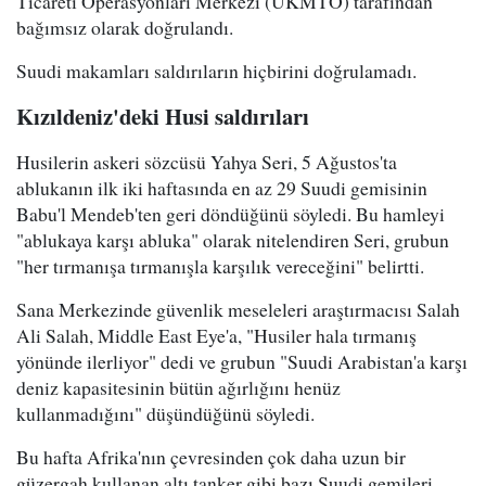
Ticareti Operasyonları Merkezi (UKMTO) tarafından
bağımsız olarak doğrulandı.
Suudi makamları saldırıların hiçbirini doğrulamadı.
Kızıldeniz'deki Husi saldırıları
Husilerin askeri sözcüsü Yahya Seri, 5 Ağustos'ta
ablukanın ilk iki haftasında en az 29 Suudi gemisinin
Babu'l Mendeb'ten geri döndüğünü söyledi. Bu hamleyi
"ablukaya karşı abluka" olarak nitelendiren Seri, grubun
"her tırmanışa tırmanışla karşılık vereceğini" belirtti.
Sana Merkezinde güvenlik meseleleri araştırmacısı Salah
Ali Salah, Middle East Eye'a, "Husiler hala tırmanış
yönünde ilerliyor" dedi ve grubun "Suudi Arabistan'a karşı
deniz kapasitesinin bütün ağırlığını henüz
kullanmadığını" düşündüğünü söyledi.
Bu hafta Afrika'nın çevresinden çok daha uzun bir
güzergah kullanan altı tanker gibi bazı Suudi gemileri