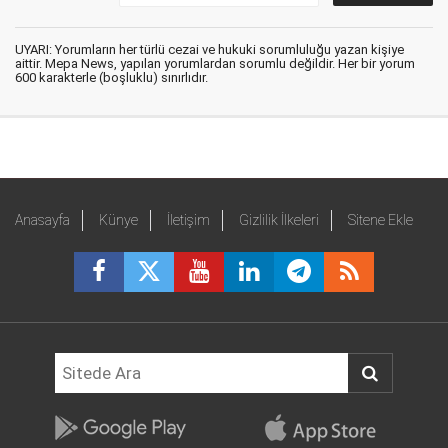
UYARI: Yorumların her türlü cezai ve hukuki sorumluluğu yazan kişiye
aittir. Mepa News, yapılan yorumlardan sorumlu değildir. Her bir yorum
600 karakterle (boşluklu) sınırlıdır.
Anasayfa
Künye
İletişim
Gizlilik İlkeleri
Sitene Ekle