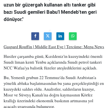
uzun bir güzergah kullanan altı tanker gibi
bazı Suudi gemileri Babu'l Mendeb'ten geri
dönüyor."
Gaspard Rouffin | Middle East Eye | Tercüme: Mepa News
Husiler çarşamba günü, Kızıldeniz'in kuzeyindeki önemli
Suudi liman kenti Yenbu açıklarında Suudi petrol tankeri
NCC Wafaa'ya balistik füzeler ateşlediklerini açıkladı.
Bu, Yemenli grubun 22 Temmuz'da Suudi Arabistan'a
yönelik abluka başlatmasından bu yana gerçekleştirdiği en
kuzeydeki saldırı oldu. Analistler, saldırıların kuzeye,
Mısır ve Süveyş Kanalı'na doğru kaymasının Körfez
krallığı üzerindeki ekonomik baskının artmasına yol
açacağı uyarısında bulunuyor.