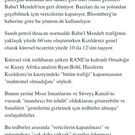
Babu'l Mendeb'ten geri dönüyor. Bazıları da su yolundan
geçebilmek için vericilerini kapatıyor. Bloomberg'in
haberine göre bu yöntem de kullanılıyor.
Suudi petrol ihracatı normalde Babu'l Mendeb trafiğinin
yaklaşık yüzde 66'sını oluştururken Kızıldeniz genel
olarak küresel ticaretin yüzde 10 ila 12'sini taşıyor.
Küresel risk istihbaratı şirketi RANE'in kıdemli Ortadoğu
ve Kuzey Afrika analisti Ryan Bohl, Husilerin
Kızıldeniz'in kuzeyindeki "bütün trafiği" kapatmasının
"muhtemel olmadığını" söyledi.
Bunun yerine Mısır limanlarını ve Süveyş Kanalı'nı
vurarak "inandırıcı bir tehdit" olduklarını gösterebilir ve
Suudileri "gemilerini gizlemek için tedbirler almaya"
zorlayabilirler.
Bu tedbirler arasında "vericilerin kapatılması" ve
mürettebata "çok daha yüksek" ücretler ödenmesi