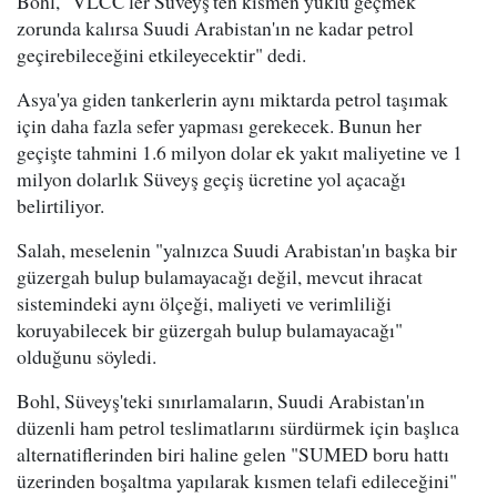
Bohl, "VLCC'ler Süveyş'ten kısmen yüklü geçmek
zorunda kalırsa Suudi Arabistan'ın ne kadar petrol
geçirebileceğini etkileyecektir" dedi.
Asya'ya giden tankerlerin aynı miktarda petrol taşımak
için daha fazla sefer yapması gerekecek. Bunun her
geçişte tahmini 1.6 milyon dolar ek yakıt maliyetine ve 1
milyon dolarlık Süveyş geçiş ücretine yol açacağı
belirtiliyor.
Salah, meselenin "yalnızca Suudi Arabistan'ın başka bir
güzergah bulup bulamayacağı değil, mevcut ihracat
sistemindeki aynı ölçeği, maliyeti ve verimliliği
koruyabilecek bir güzergah bulup bulamayacağı"
olduğunu söyledi.
Bohl, Süveyş'teki sınırlamaların, Suudi Arabistan'ın
düzenli ham petrol teslimatlarını sürdürmek için başlıca
alternatiflerinden biri haline gelen "SUMED boru hattı
üzerinden boşaltma yapılarak kısmen telafi edileceğini"