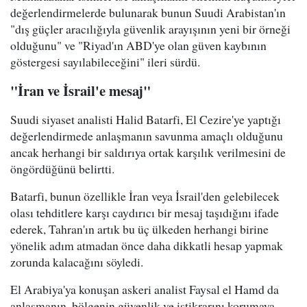
değerlendirmelerde bulunarak bunun Suudi Arabistan'ın
"dış güçler aracılığıyla güvenlik arayışının yeni bir örneği
olduğunu" ve "Riyad'ın ABD'ye olan güven kaybının
göstergesi sayılabileceğini" ileri sürdü.
"İran ve İsrail'e mesaj"
Suudi siyaset analisti Halid Batarfi, El Cezire'ye yaptığı
değerlendirmede anlaşmanın savunma amaçlı olduğunu
ancak herhangi bir saldırıya ortak karşılık verilmesini de
öngördüğünü belirtti.
Batarfi, bunun özellikle İran veya İsrail'den gelebilecek
olası tehditlere karşı caydırıcı bir mesaj taşıdığını ifade
ederek, Tahran'ın artık bu üç ülkeden herhangi birine
yönelik adım atmadan önce daha dikkatli hesap yapmak
zorunda kalacağını söyledi.
El Arabiya'ya konuşan askeri analist Faysal el Hamd da
anlaşmanın, bölgenin güvenlik ve istikrarını korumaya