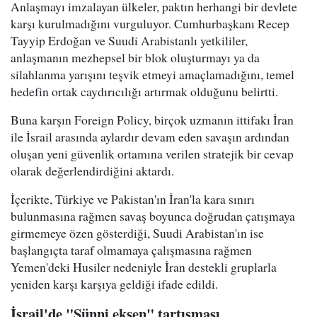
Anlaşmayı imzalayan ülkeler, paktın herhangi bir devlete
karşı kurulmadığını vurguluyor. Cumhurbaşkanı Recep
Tayyip Erdoğan ve Suudi Arabistanlı yetkililer,
anlaşmanın mezhepsel bir blok oluşturmayı ya da
silahlanma yarışını teşvik etmeyi amaçlamadığını, temel
hedefin ortak caydırıcılığı artırmak olduğunu belirtti.
Buna karşın Foreign Policy, birçok uzmanın ittifakı İran
ile İsrail arasında aylardır devam eden savaşın ardından
oluşan yeni güvenlik ortamına verilen stratejik bir cevap
olarak değerlendirdiğini aktardı.
İçerikte, Türkiye ve Pakistan'ın İran'la kara sınırı
bulunmasına rağmen savaş boyunca doğrudan çatışmaya
girmemeye özen gösterdiği, Suudi Arabistan'ın ise
başlangıçta taraf olmamaya çalışmasına rağmen
Yemen'deki Husiler nedeniyle İran destekli gruplarla
yeniden karşı karşıya geldiği ifade edildi.
İsrail'de "Sünni eksen" tartışması