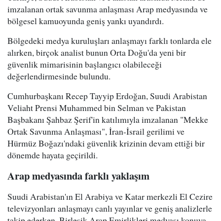
imzalanan ortak savunma anlaşması Arap medyasında ve
bölgesel kamuoyunda geniş yankı uyandırdı.
Bölgedeki medya kuruluşları anlaşmayı farklı tonlarda ele
alırken, birçok analist bunun Orta Doğu'da yeni bir
güvenlik mimarisinin başlangıcı olabileceği
değerlendirmesinde bulundu.
Cumhurbaşkanı Recep Tayyip Erdoğan, Suudi Arabistan
Veliaht Prensi Muhammed bin Selman ve Pakistan
Başbakanı Şahbaz Şerif'in katılımıyla imzalanan "Mekke
Ortak Savunma Anlaşması", İran-İsrail gerilimi ve
Hürmüz Boğazı'ndaki güvenlik krizinin devam ettiği bir
dönemde hayata geçirildi.
Arap medyasında farklı yaklaşım
Suudi Arabistan'ın El Arabiya ve Katar merkezli El Cezire
televizyonları anlaşmayı canlı yayınlar ve geniş analizlerle
takip ederken, Birleşik Arap Emirlikleri medyası konuya