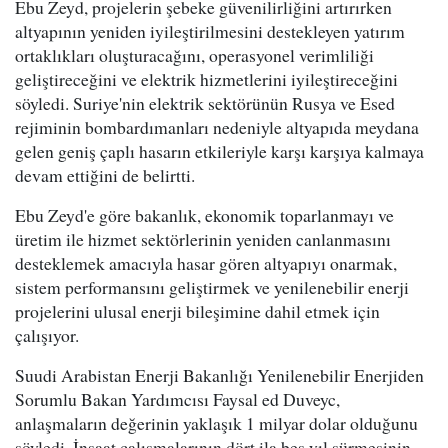
Ebu Zeyd, projelerin şebeke güvenilirliğini artırırken
altyapının yeniden iyileştirilmesini destekleyen yatırım
ortaklıkları oluşturacağını, operasyonel verimliliği
geliştireceğini ve elektrik hizmetlerini iyileştireceğini
söyledi. Suriye'nin elektrik sektörünün Rusya ve Esed
rejiminin bombardımanları nedeniyle altyapıda meydana
gelen geniş çaplı hasarın etkileriyle karşı karşıya kalmaya
devam ettiğini de belirtti.
Ebu Zeyd'e göre bakanlık, ekonomik toparlanmayı ve
üretim ile hizmet sektörlerinin yeniden canlanmasını
desteklemek amacıyla hasar gören altyapıyı onarmak,
sistem performansını geliştirmek ve yenilenebilir enerji
projelerini ulusal enerji bileşimine dahil etmek için
çalışıyor.
Suudi Arabistan Enerji Bakanlığı Yenilenebilir Enerjiden
Sorumlu Bakan Yardımcısı Faysal ed Duveyc,
anlaşmaların değerinin yaklaşık 1 milyar dolar olduğunu
söyledi. İnşaat çalışmalarının dört ila beş yıl sürmesinin