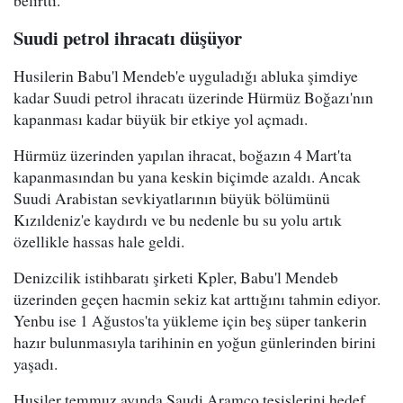
belirtti.
Suudi petrol ihracatı düşüyor
Husilerin Babu'l Mendeb'e uyguladığı abluka şimdiye
kadar Suudi petrol ihracatı üzerinde Hürmüz Boğazı'nın
kapanması kadar büyük bir etkiye yol açmadı.
Hürmüz üzerinden yapılan ihracat, boğazın 4 Mart'ta
kapanmasından bu yana keskin biçimde azaldı. Ancak
Suudi Arabistan sevkiyatlarının büyük bölümünü
Kızıldeniz'e kaydırdı ve bu nedenle bu su yolu artık
özellikle hassas hale geldi.
Denizcilik istihbaratı şirketi Kpler, Babu'l Mendeb
üzerinden geçen hacmin sekiz kat arttığını tahmin ediyor.
Yenbu ise 1 Ağustos'ta yükleme için beş süper tankerin
hazır bulunmasıyla tarihinin en yoğun günlerinden birini
yaşadı.
Husiler temmuz ayında Saudi Aramco tesislerini hedef