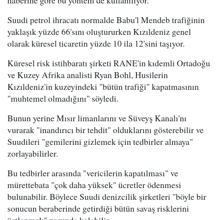
haberine göre bu yöntem de kullanılıyor.
Suudi petrol ihracatı normalde Babu'l Mendeb trafiğinin
yaklaşık yüzde 66'sını oluştururken Kızıldeniz genel
olarak küresel ticaretin yüzde 10 ila 12'sini taşıyor.
Küresel risk istihbaratı şirketi RANE'in kıdemli Ortadoğu
ve Kuzey Afrika analisti Ryan Bohl, Husilerin
Kızıldeniz'in kuzeyindeki "bütün trafiği" kapatmasının
"muhtemel olmadığını" söyledi.
Bunun yerine Mısır limanlarını ve Süveyş Kanalı'nı
vurarak "inandırıcı bir tehdit" olduklarını gösterebilir ve
Suudileri "gemilerini gizlemek için tedbirler almaya"
zorlayabilirler.
Bu tedbirler arasında "vericilerin kapatılması" ve
mürettebata "çok daha yüksek" ücretler ödenmesi
bulunabilir. Böylece Suudi denizcilik şirketleri "böyle bir
sonucun beraberinde getirdiği bütün savaş risklerini