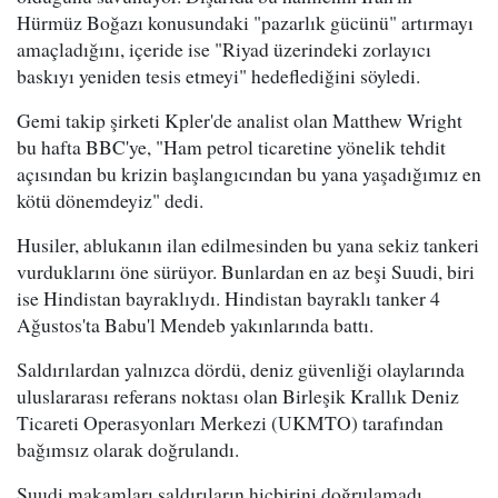
Hürmüz Boğazı konusundaki "pazarlık gücünü" artırmayı
amaçladığını, içeride ise "Riyad üzerindeki zorlayıcı
baskıyı yeniden tesis etmeyi" hedeflediğini söyledi.
Gemi takip şirketi Kpler'de analist olan Matthew Wright
bu hafta BBC'ye, "Ham petrol ticaretine yönelik tehdit
açısından bu krizin başlangıcından bu yana yaşadığımız en
kötü dönemdeyiz" dedi.
Husiler, ablukanın ilan edilmesinden bu yana sekiz tankeri
vurduklarını öne sürüyor. Bunlardan en az beşi Suudi, biri
ise Hindistan bayraklıydı. Hindistan bayraklı tanker 4
Ağustos'ta Babu'l Mendeb yakınlarında battı.
Saldırılardan yalnızca dördü, deniz güvenliği olaylarında
uluslararası referans noktası olan Birleşik Krallık Deniz
Ticareti Operasyonları Merkezi (UKMTO) tarafından
bağımsız olarak doğrulandı.
Suudi makamları saldırıların hiçbirini doğrulamadı.