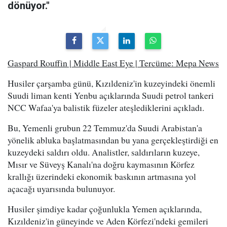
dönüyor."
Gaspard Rouffin | Middle East Eye | Tercüme: Mepa News
Husiler çarşamba günü, Kızıldeniz'in kuzeyindeki önemli
Suudi liman kenti Yenbu açıklarında Suudi petrol tankeri
NCC Wafaa'ya balistik füzeler ateşlediklerini açıkladı.
Bu, Yemenli grubun 22 Temmuz'da Suudi Arabistan'a
yönelik abluka başlatmasından bu yana gerçekleştirdiği en
kuzeydeki saldırı oldu. Analistler, saldırıların kuzeye,
Mısır ve Süveyş Kanalı'na doğru kaymasının Körfez
krallığı üzerindeki ekonomik baskının artmasına yol
açacağı uyarısında bulunuyor.
Husiler şimdiye kadar çoğunlukla Yemen açıklarında,
Kızıldeniz'in güneyinde ve Aden Körfezi'ndeki gemileri