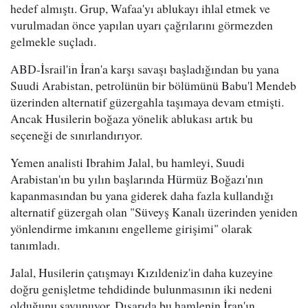
hedef almıştı. Grup, Wafaa'yı ablukayı ihlal etmek ve
vurulmadan önce yapılan uyarı çağrılarını görmezden
gelmekle suçladı.
ABD-İsrail'in İran'a karşı savaşı başladığından bu yana
Suudi Arabistan, petrolünün bir bölümünü Babu'l Mendeb
üzerinden alternatif güzergahla taşımaya devam etmişti.
Ancak Husilerin boğaza yönelik ablukası artık bu
seçeneği de sınırlandırıyor.
Yemen analisti Ibrahim Jalal, bu hamleyi, Suudi
Arabistan'ın bu yılın başlarında Hürmüz Boğazı'nın
kapanmasından bu yana giderek daha fazla kullandığı
alternatif güzergah olan "Süveyş Kanalı üzerinden yeniden
yönlendirme imkanını engelleme girişimi" olarak
tanımladı.
Jalal, Husilerin çatışmayı Kızıldeniz'in daha kuzeyine
doğru genişletme tehdidinde bulunmasının iki nedeni
olduğunu savunuyor. Dışarıda bu hamlenin İran'ın