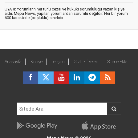
UYARI: Yorumların her türlü cezai ve hukuki sorumluluğu yazan kişiye
aittir. Mepa News, yapılan yorumlardan sorumlu değildir. Her bir yorum
600 karakterle (boşluklu) sınırlıdır.
Anasayfa
Künye
İletişim
Gizlilik İlkeleri
Sitene Ekle