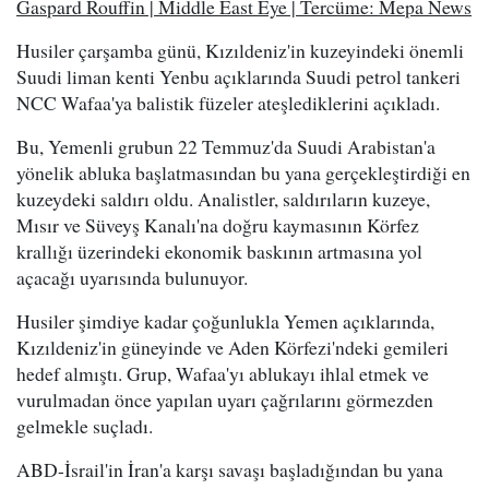
Gaspard Rouffin | Middle East Eye | Tercüme: Mepa News
Husiler çarşamba günü, Kızıldeniz'in kuzeyindeki önemli
Suudi liman kenti Yenbu açıklarında Suudi petrol tankeri
NCC Wafaa'ya balistik füzeler ateşlediklerini açıkladı.
Bu, Yemenli grubun 22 Temmuz'da Suudi Arabistan'a
yönelik abluka başlatmasından bu yana gerçekleştirdiği en
kuzeydeki saldırı oldu. Analistler, saldırıların kuzeye,
Mısır ve Süveyş Kanalı'na doğru kaymasının Körfez
krallığı üzerindeki ekonomik baskının artmasına yol
açacağı uyarısında bulunuyor.
Husiler şimdiye kadar çoğunlukla Yemen açıklarında,
Kızıldeniz'in güneyinde ve Aden Körfezi'ndeki gemileri
hedef almıştı. Grup, Wafaa'yı ablukayı ihlal etmek ve
vurulmadan önce yapılan uyarı çağrılarını görmezden
gelmekle suçladı.
ABD-İsrail'in İran'a karşı savaşı başladığından bu yana