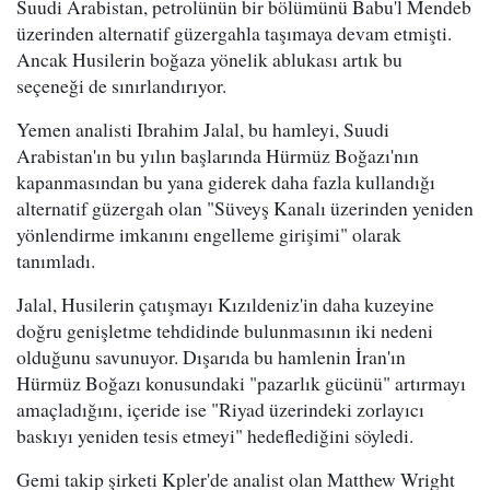
Suudi Arabistan, petrolünün bir bölümünü Babu'l Mendeb
üzerinden alternatif güzergahla taşımaya devam etmişti.
Ancak Husilerin boğaza yönelik ablukası artık bu
seçeneği de sınırlandırıyor.
Yemen analisti Ibrahim Jalal, bu hamleyi, Suudi
Arabistan'ın bu yılın başlarında Hürmüz Boğazı'nın
kapanmasından bu yana giderek daha fazla kullandığı
alternatif güzergah olan "Süveyş Kanalı üzerinden yeniden
yönlendirme imkanını engelleme girişimi" olarak
tanımladı.
Jalal, Husilerin çatışmayı Kızıldeniz'in daha kuzeyine
doğru genişletme tehdidinde bulunmasının iki nedeni
olduğunu savunuyor. Dışarıda bu hamlenin İran'ın
Hürmüz Boğazı konusundaki "pazarlık gücünü" artırmayı
amaçladığını, içeride ise "Riyad üzerindeki zorlayıcı
baskıyı yeniden tesis etmeyi" hedeflediğini söyledi.
Gemi takip şirketi Kpler'de analist olan Matthew Wright