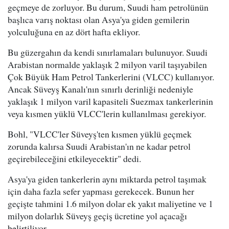
geçmeye de zorluyor. Bu durum, Suudi ham petrolünün
başlıca varış noktası olan Asya'ya giden gemilerin
yolculuğuna en az dört hafta ekliyor.
Bu güzergahın da kendi sınırlamaları bulunuyor. Suudi
Arabistan normalde yaklaşık 2 milyon varil taşıyabilen
Çok Büyük Ham Petrol Tankerlerini (VLCC) kullanıyor.
Ancak Süveyş Kanalı'nın sınırlı derinliği nedeniyle
yaklaşık 1 milyon varil kapasiteli Suezmax tankerlerinin
veya kısmen yüklü VLCC'lerin kullanılması gerekiyor.
Bohl, "VLCC'ler Süveyş'ten kısmen yüklü geçmek
zorunda kalırsa Suudi Arabistan'ın ne kadar petrol
geçirebileceğini etkileyecektir" dedi.
Asya'ya giden tankerlerin aynı miktarda petrol taşımak
için daha fazla sefer yapması gerekecek. Bunun her
geçişte tahmini 1.6 milyon dolar ek yakıt maliyetine ve 1
milyon dolarlık Süveyş geçiş ücretine yol açacağı
belirtiliyor.