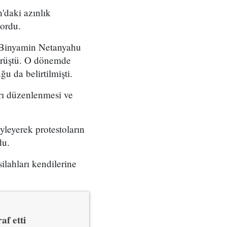
'daki azınlık
yordu.
ı Binyamin Netanyahu
örüştü. O dönemde
u da belirtilmişti.
arı düzenlenmesi ve
yleyerek protestoların
du.
ilahları kendilerine
af etti