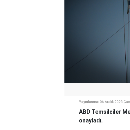
Yayınlanma:
06 Aralık 2023 Ça
ABD Temsilciler Mec
onayladı.