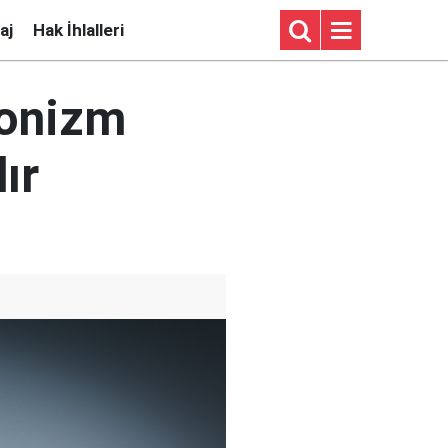
aj
Hak İhlalleri
yonizm
ır