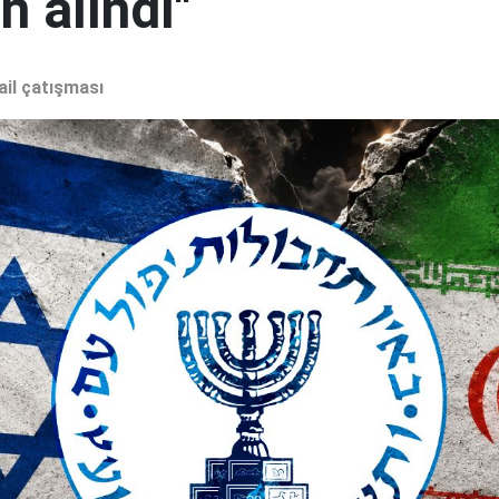
 alındı"
ail çatışması