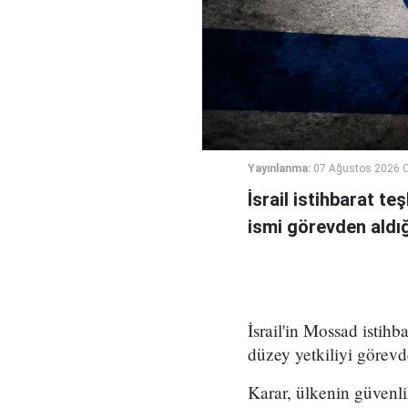
Yayınlanma:
07 Ağustos 2026 
İsrail istihbarat te
ismi görevden aldığı 
İsrail'in Mossad istihb
düzey yetkiliyi görevd
Karar, ülkenin güvenli