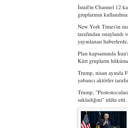
İsrail'in Channel 12 k
gruplarının kullanılma
New York Times'ın mar
tarafından onaylandı
yayınlanan haberlerde,
Plan kapsamında İran'ı
Kürt grupların hükümet
Trump, nisan ayında Fo
yabancı aktörler taraf
Trump, "Protestoculara
sakladığını" iddia etti.