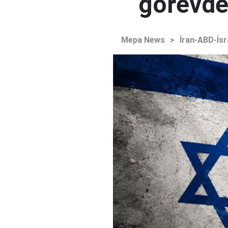
görevden
Mepa News
>
İran-ABD-İsr