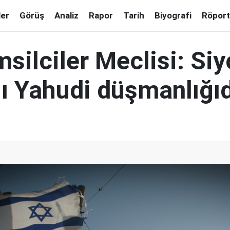
ler
Görüş
Analiz
Rapor
Tarih
Biyografi
Röport
silciler Meclisi: Si
ğı Yahudi düşmanlığıd