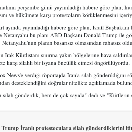
analının perşembe günü yayımladığı habere göre plan, İran
sını ve hükümete karşı protestoların körüklenmesini içeri
t ayında yayımladığı habere göre plan, İsrail Başbakan
 ve Netanyahu bu planı ABD Başkanı Donald Trump ile g
 Netanyahu'nun planın başarısız olmasından rahatsız olduğ
n Irak Kürdistanı sınırına yakın bölgelerine hava saldırıl
e karşı silahlı bir isyana öncülük etmesi öngörülüyordu.
x News'e verdiği röportajda İran'a silah gönderildiğini sö
ından desteklendiğini doğrular nitelikte açıklamada bulun
 silah gönderdik, hem de çok sayıda" dedi ve "Kürtlerin s
Trump İranlı protestoculara silah gönderdiklerini itir