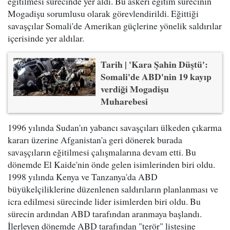
eğitilmesi sürecinde yer aldı. Bu askeri eğitim sürecinin
Mogadişu sorumlusu olarak görevlendirildi. Eğittiği
savaşçılar Somali'de Amerikan güçlerine yönelik saldırılar
içerisinde yer aldılar.
Tarih | 'Kara Şahin Düştü':
Somali'de ABD'nin 19 kayıp
verdiği Mogadişu
Muharebesi
1996 yılında Sudan'ın yabancı savaşçıları ülkeden çıkarma
kararı üzerine Afganistan'a geri dönerek burada
savaşçıların eğitilmesi çalışmalarına devam etti. Bu
dönemde El Kaide'nin önde gelen isimlerinden biri oldu.
1998 yılında Kenya ve Tanzanya'da ABD
büyükelçiliklerine düzenlenen saldırıların planlanması ve
icra edilmesi sürecinde lider isimlerden biri oldu. Bu
sürecin ardından ABD tarafından aranmaya başlandı.
İlerleyen dönemde ABD tarafından "terör" listesine