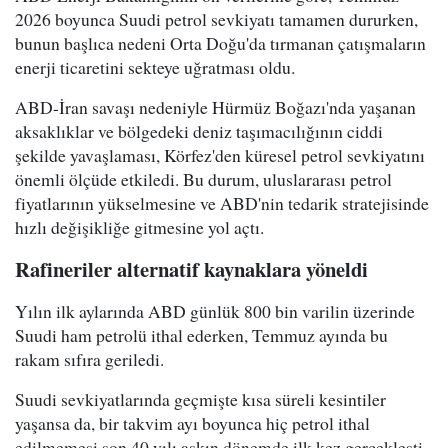
2026 boyunca Suudi petrol sevkiyatı tamamen dururken,
bunun başlıca nedeni Orta Doğu'da tırmanan çatışmaların
enerji ticaretini sekteye uğratması oldu.
ABD-İran savaşı nedeniyle Hürmüz Boğazı'nda yaşanan
aksaklıklar ve bölgedeki deniz taşımacılığının ciddi
şekilde yavaşlaması, Körfez'den küresel petrol sevkiyatını
önemli ölçüde etkiledi. Bu durum, uluslararası petrol
fiyatlarının yükselmesine ve ABD'nin tedarik stratejisinde
hızlı değişikliğe gitmesine yol açtı.
Rafineriler alternatif kaynaklara yöneldi
Yılın ilk aylarında ABD günlük 800 bin varilin üzerinde
Suudi ham petrolü ithal ederken, Temmuz ayında bu
rakam sıfıra geriledi.
Suudi sevkiyatlarında geçmişte kısa süreli kesintiler
yaşansa da, bir takvim ayı boyunca hiç petrol ithal
edilmemesi son 40 yılı aşkın dönemde ilk kez gerçekleşti.