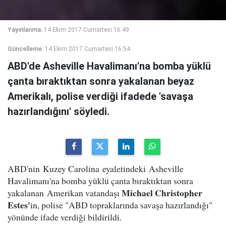
Yayınlanma:
14 Ekim 2017 Cumartesi 16:49
Güncelleme:
14 Ekim 2017 Cumartesi 16:54
ABD'de Asheville Havalimanı'na bomba yüklü
çanta bıraktıktan sonra yakalanan beyaz
Amerikalı, polise verdiği ifadede 'savaşa
hazırlandığını' söyledi.
ABD'nin Kuzey Carolina eyaletindeki Asheville
Havalimanı'na bomba yüklü çanta bıraktıktan sonra
Michael Christopher
yakalanan Amerikan vatandaşı
Estes'
in, polise "ABD topraklarında savaşa hazırlandığı"
yönünde ifade verdiği bildirildi.