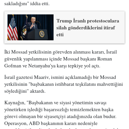
sakladığını" iddia etti.
Trump İranlı protestoculara
silah gönderdiklerini itiraf
etti
İki Mossad yetkilisinin görevden alınması kararı, İsrail
güvenlik yapılanması içinde Mossad başkanı Roman
Gofman ve Netanyahu'ya karşı tepkiye yol açtı.
İsrail gazetesi Maariv, ismini açıklamadığı bir Mossad
yetkilisinin "başbakanın istihbarat teşkilatını mahvettiğini
söylediğini" aktardı.
Kaynağın, "Başbakanın ve siyasi yönetimin savaşı
yönetirken işlediği başarısızlığı temizlemekten başka
görevi olmayan bir siyasetçiyi atadığınızda olan budur.
Operasyon, ABD başkanının kararı nedeniyle