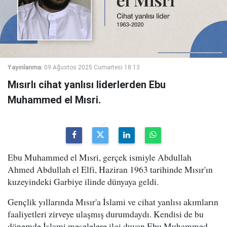
Yayınlanma:
09 Ağustos 2025 Cumartesi 18:13
Mısırlı cihat yanlısı liderlerden Ebu
Muhammed el Mısri.
Ebu Muhammed el Mısri, gerçek ismiyle Abdullah
Ahmed Abdullah el Elfi, Haziran 1963 tarihinde Mısır'ın
kuzeyindeki Garbiye ilinde dünyaya geldi.
Gençlik yıllarında Mısır'a İslami ve cihat yanlısı akımların
faaliyetleri zirveye ulaşmış durumdaydı. Kendisi de bu
dönemde İslami meselelere ilgi duyan Ebu Muhammed,