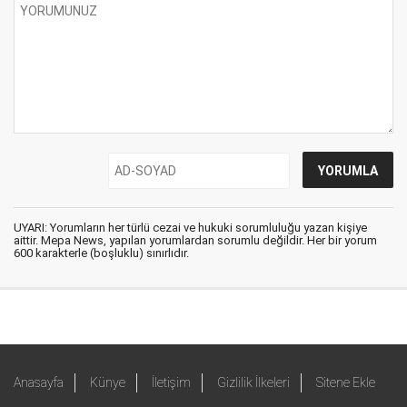
UYARI: Yorumların her türlü cezai ve hukuki sorumluluğu yazan kişiye
aittir. Mepa News, yapılan yorumlardan sorumlu değildir. Her bir yorum
600 karakterle (boşluklu) sınırlıdır.
Anasayfa
Künye
İletişim
Gizlilik İlkeleri
Sitene Ekle