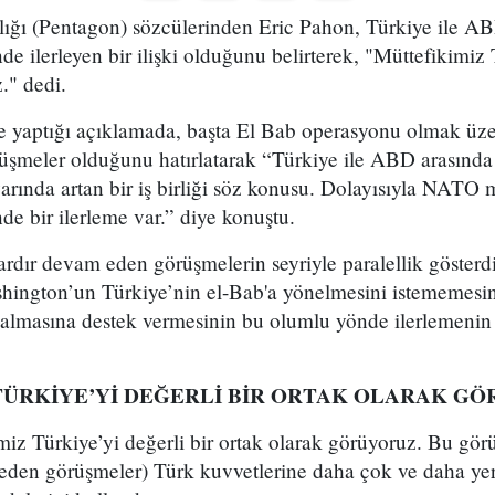
ı (Pentagon) sözcülerinden Eric Pahon, Türkiye ile AB
 ilerleyen bir ilişki olduğunu belirterek, "Müttefikimiz T
." dedi.
 yaptığı açıklamada, başta El Bab operasyonu olmak üz
örüşmeler olduğunu hatırlatarak “Türkiye ile ABD arasınd
varında artan bir iş birliği söz konusu. Dolayısıyla NATO 
e bir ilerleme var.” diye konuştu.
ylardır devam eden görüşmelerin seyriyle paralellik gösterd
ington’un Türkiye’nin el-Bab'a yönelmesini istememesin
i almasına destek vermesinin bu olumlu yönde ilerlemenin
TÜRKİYE’Yİ DEĞERLİ BİR ORTAK OLARAK G
iz Türkiye’yi değerli bir ortak olarak görüyoruz. Bu görü
den görüşmeler) Türk kuvvetlerine daha çok ve daha yer