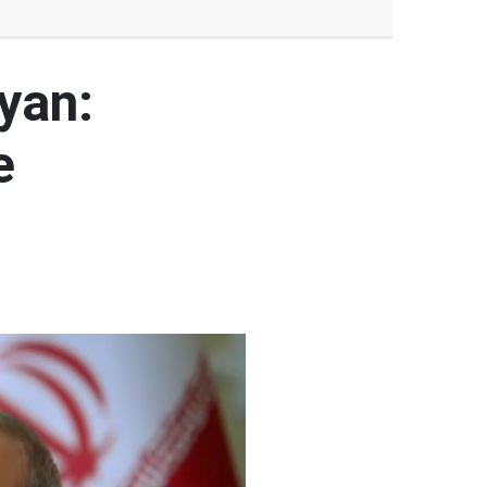
yan:
e