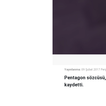
Yayınlanma:
09 Şubat 2017 Per
Pentagon sözcüsü, T
kaydetti.