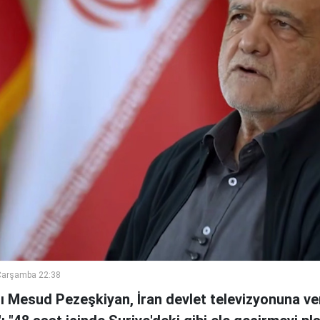
Çarşamba 22:38
 Mesud Pezeşkiyan, İran devlet televizyonuna ve