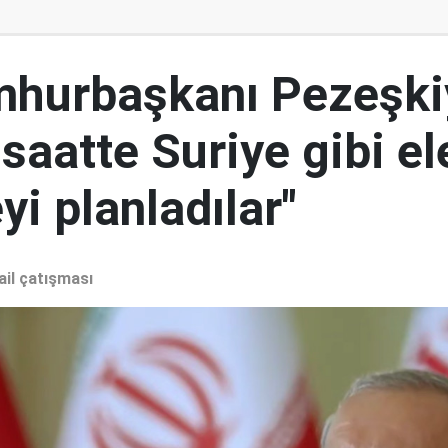
mhurbaşkanı Pezeşki
 saatte Suriye gibi el
i planladılar"
ail çatışması