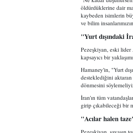
öldürdüklerine dair ma
kaybeden isimlerin b
ve bilim insanlarımızı
"Yurt dışındaki İ
Pezeşkiyan, eski lider
kapsayıcı bir yaklaşım
Hamaney'in, "Yurt dış
desteklediğini aktaran
dönmesini söylemeliyi
İran'ın tüm vatandaşla
girip çıkabileceği bir
"Acılar halen taze
Pezeşkiyan, savaşın to