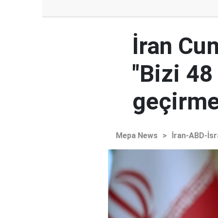
İran Cu
"Bizi 48
geçirmey
Mepa News
>
İran-ABD-İsr