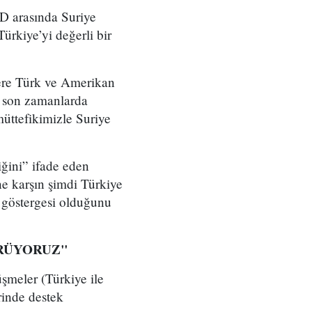
D arasında Suriye
ürkiye’yi değerli bir
ere Türk ve Amerikan
a son zamanlarda
müttefikimizle Suriye
iğini” ifade eden
e karşın şimdi Türkiye
 göstergesi olduğunu
ÖRÜYORUZ"
şmeler (Türkiye ile
inde destek