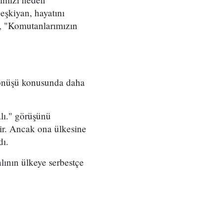
eşkiyan, hayatını
, "Komutanlarımızın
 dönüşü konusunda daha
lı." görüşünü
lir. Ancak ona ülkesine
dı.
lının ülkeye serbestçe