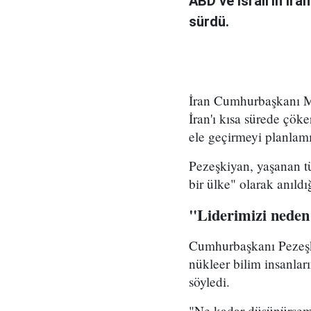
ABD ve İsrail'in İra
sürdü.
İran Cumhurbaşkanı Me
İran'ı kısa sürede çöke
ele geçirmeyi planlamı
Pezeşkiyan, yaşanan tü
bir ülke" olarak anıld
"Liderimizi neden
Cumhurbaşkanı Pezeşki
nükleer bilim insanlar
söyledi.
"Ne kadar düşünürsem 