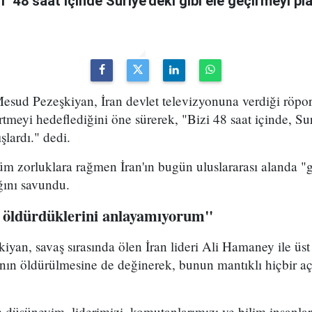
n'ı "48 saat içinde Suriye'deki gibi ele geçirmeyi pl
sud Pezeşkiyan, İran devlet televizyonuna verdiği röport
rtmeyi hedeflediğini öne sürerek, "Bizi 48 saat içinde, Sur
şlardı." dedi.
m zorluklara rağmen İran'ın bugün uluslararası alanda "g
ığını savundu.
 öldürdüklerini anlayamıyorum"
yan, savaş sırasında ölen İran lideri Ali Hamaney ile üs
ının öldürülmesine de değinerek, bunun mantıklı hiçbir a
düşüneyim, liderimizi, komutanlarımızı ve bilim insanla