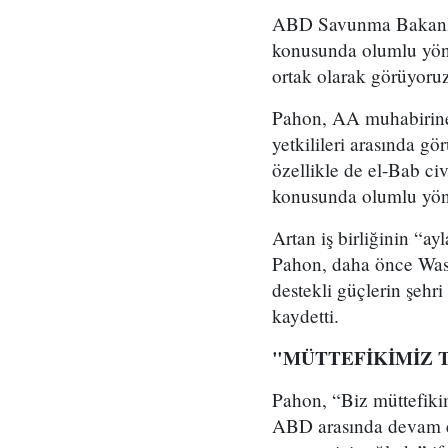
ABD Savunma Bakanlığ
konusunda olumlu yönde
ortak olarak görüyoruz
Pahon, AA muhabirine
yetkilileri arasında g
özellikle de el-Bab ci
konusunda olumlu yönd
Artan iş birliğinin “a
Pahon, daha önce Wash
destekli güçlerin şehr
kaydetti.
"MÜTTEFİKİMİZ 
Pahon, “Biz müttefikim
ABD arasında devam e