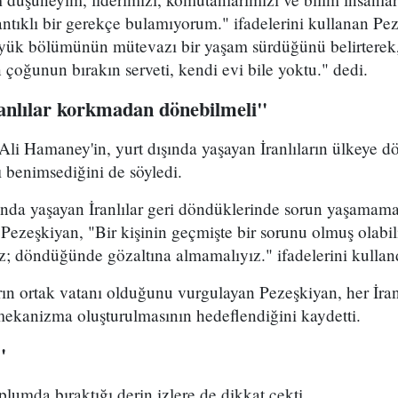
ntıklı bir gerekçe bulamıyorum." ifadelerini kullanan Pez
üyük bölümünün mütevazı bir yaşam sürdüğünü belirterek
n çoğunun bırakın serveti, kendi evi bile yoktu." dedi.
ranlılar korkmadan dönebilmeli"
 Ali Hamaney'in, yurt dışında yaşayan İranlıların ülkeye
ı benimsediğini de söyledi.
ında yaşayan İranlılar geri döndüklerinde sorun yaşamama
 Pezeşkiyan, "Bir kişinin geçmişte bir sorunu olmuş olabi
z; döndüğünde gözaltına almamalıyız." ifadelerini kullan
rın ortak vatanı olduğunu vurgulayan Pezeşkiyan, her İran
 mekanizma oluşturulmasının hedeflendiğini kaydetti.
"
plumda bıraktığı derin izlere de dikkat çekti.