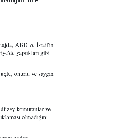
anladığını" öne
ajda, ABD ve İsrail'in
iye'de yaptıkları gibi
üçlü, onurlu ve saygın
t düzey komutanlar ve
çıklaması olmadığını
rımızı neden