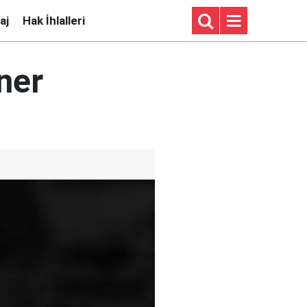
aj
Hak İhlalleri
ner