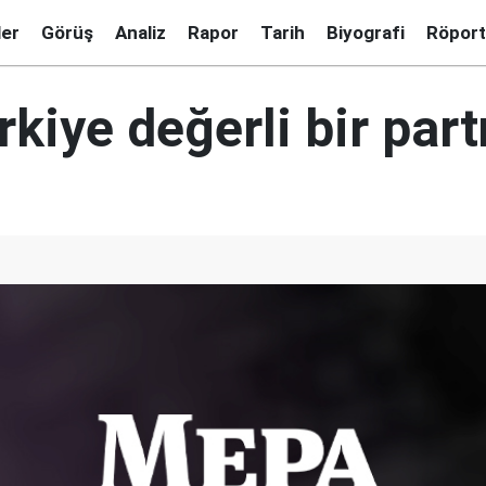
ler
Görüş
Analiz
Rapor
Tarih
Biyografi
Röport
kiye değerli bir part