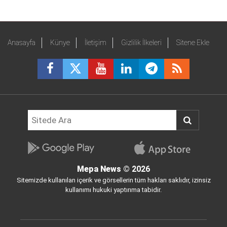
Anasayfa
Künye
İletişim
Gizlilik İlkeleri
Sitene Ekle
Mepa News
© 2026
Sitemizde kullanılan içerik ve görsellerin tüm hakları saklıdır, izinsiz
kullanımı hukuki yaptırıma tabidir.