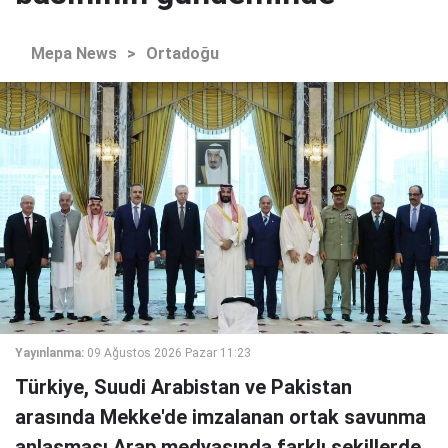
Mepa News
>
Ortadoğu
Yayınlanma:
09 Ağustos 2026 Pazar 11:23
Türkiye, Suudi Arabistan ve Pakistan
arasında Mekke'de imzalanan ortak savunma
anlaşması Arap medyasında farklı şekillerde