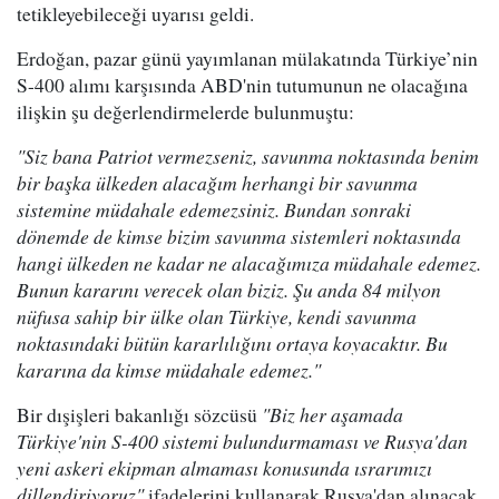
tetikleyebileceği uyarısı geldi.
Erdoğan, pazar günü yayımlanan mülakatında Türkiye’nin
S-400 alımı karşısında ABD'nin tutumunun ne olacağına
ilişkin şu değerlendirmelerde bulunmuştu:
"Siz bana Patriot vermezseniz, savunma noktasında benim
bir başka ülkeden alacağım herhangi bir savunma
sistemine müdahale edemezsiniz. Bundan sonraki
dönemde de kimse bizim savunma sistemleri noktasında
hangi ülkeden ne kadar ne alacağımıza müdahale edemez.
Bunun kararını verecek olan biziz. Şu anda 84 milyon
nüfusa sahip bir ülke olan Türkiye, kendi savunma
noktasındaki bütün kararlılığını ortaya koyacaktır. Bu
kararına da kimse müdahale edemez."
Bir dışişleri bakanlığı sözcüsü
"Biz her aşamada
Türkiye'nin S-400 sistemi bulundurmaması ve Rusya'dan
yeni askeri ekipman almaması konusunda ısrarımızı
dillendiriyoruz"
ifadelerini kullanarak Rusya'dan alınacak