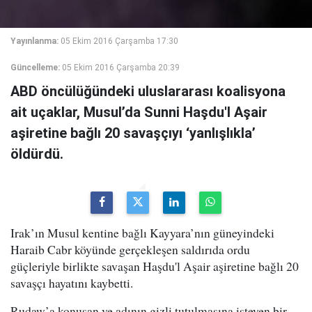
Yayınlanma:
05 Ekim 2016 Çarşamba 17:30
Güncelleme:
05 Ekim 2016 Çarşamba 20:39
ABD öncülüğündeki uluslararası koalisyona
ait uçaklar, Musul’da Sunni Haşdu'l Aşair
aşiretine bağlı 20 savaşçıyı ‘yanlışlıkla’
öldürdü.
Irak’ın Musul kentine bağlı Kayyara’nın güneyindeki
Haraib Cabr köyünde gerçekleşen saldırıda ordu
güçleriyle birlikte savaşan Haşdu'l Aşair aşiretine bağlı 20
savaşçı hayatını kaybetti.
Rudaw’a konuşan ve adının gizli tutulmasına isteyen bir