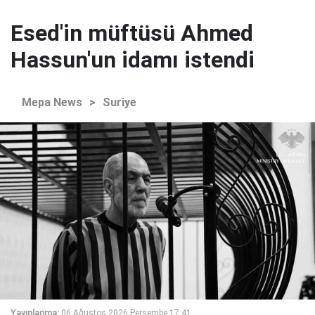
Esed'in müftüsü Ahmed
Hassun'un idamı istendi
Mepa News
>
Suriye
Yayınlanma:
06 Ağustos 2026 Perşembe 17:41