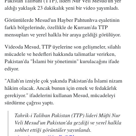
Pakistan Talibanı (TTP), lideri Nur Veli Mesud'un yer
aldığı yaklaşık 23 dakikalık yeni bir video yayımladı.
Görüntülerde Mesud'un Hayber Pahtunhva eyaletinin
farklı bölgelerinde, özellikle de Kurram'da TTP
mensupları ve yerel halkla bir araya geldiği görülüyor.
Videoda Mesud, TTP üyelerine son gelişmeler, silahlı
mücadele ve hedefleri hakkında talimatlar verirken,
Pakistan'da "İslami bir yönetimin" kurulacağını ifade
ediyor.
"Allah'ın izniyle çok yakında Pakistan'da İslami nizam
hâkim olacak. Ancak bunun için emek ve fedakârlık
gerekiyor." ifadelerini kullanan Mesud, mücadeleyi
sürdürme çağrısı yaptı.
Tahrik-i Taliban Pakistan (TTP) lideri Müfti Nur
Veli Mesud'un Pakistan'da gezdiği ve yerel halkla
sohbet ettiği görüntüler yayınlandı.