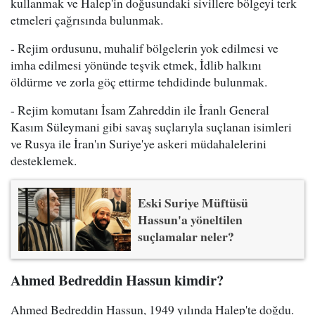
kullanmak ve Halep'in doğusundaki sivillere bölgeyi terk
etmeleri çağrısında bulunmak.
- Rejim ordusunu, muhalif bölgelerin yok edilmesi ve
imha edilmesi yönünde teşvik etmek, İdlib halkını
öldürme ve zorla göç ettirme tehdidinde bulunmak.
- Rejim komutanı İsam Zahreddin ile İranlı General
Kasım Süleymani gibi savaş suçlarıyla suçlanan isimleri
ve Rusya ile İran'ın Suriye'ye askeri müdahalelerini
desteklemek.
Eski Suriye Müftüsü
Hassun'a yöneltilen
suçlamalar neler?
Ahmed Bedreddin Hassun kimdir?
Ahmed Bedreddin Hassun, 1949 yılında Halep'te doğdu.