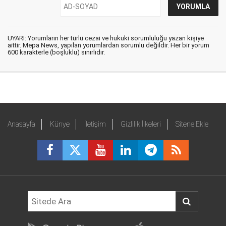
UYARI: Yorumların her türlü cezai ve hukuki sorumluluğu yazan kişiye
aittir. Mepa News, yapılan yorumlardan sorumlu değildir. Her bir yorum
600 karakterle (boşluklu) sınırlıdır.
Anasayfa
Künye
İletişim
Gizlilik İlkeleri
Sitene Ekle