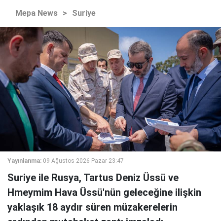
Mepa News
>
Suriye
Yayınlanma:
09 Ağustos 2026 Pazar 23:47
Suriye ile Rusya, Tartus Deniz Üssü ve
Hmeymim Hava Üssü'nün geleceğine ilişkin
yaklaşık 18 aydır süren müzakerelerin