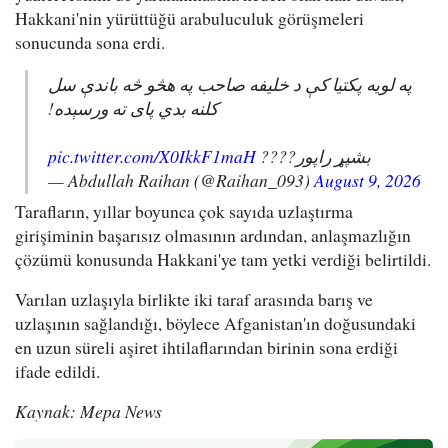
Hakkani'nin yürüttüğü arabuluculuk görüşmeleri
sonucunda sona erdi.
په لویه پکتیا کې د خلیفه صاحب په هڅو څه باندې سل
کلنه بدي پای ته ورسېده!
pic.twitter.com/X0IkkF1maH
بشپړ راپور????
— Abdullah Raihan (@Raihan_093)
August 9, 2026
Tarafların, yıllar boyunca çok sayıda uzlaştırma
girişiminin başarısız olmasının ardından, anlaşmazlığın
çözümü konusunda Hakkani'ye tam yetki verdiği belirtildi.
Varılan uzlaşıyla birlikte iki taraf arasında barış ve
uzlaşının sağlandığı, böylece Afganistan'ın doğusundaki
en uzun süreli aşiret ihtilaflarından birinin sona erdiği
ifade edildi.
Kaynak: Mepa News