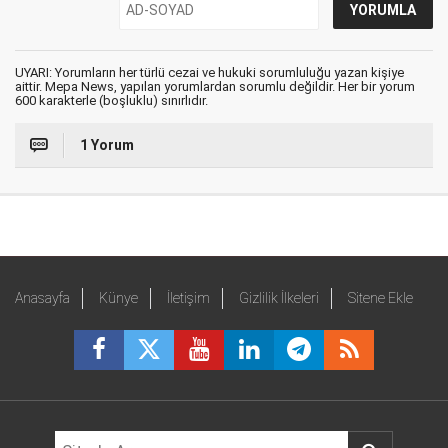
UYARI: Yorumların her türlü cezai ve hukuki sorumluluğu yazan kişiye
aittir. Mepa News, yapılan yorumlardan sorumlu değildir. Her bir yorum
600 karakterle (boşluklu) sınırlıdır.
1 Yorum
Anasayfa
Künye
İletişim
Gizlilik İlkeleri
Sitene Ekle