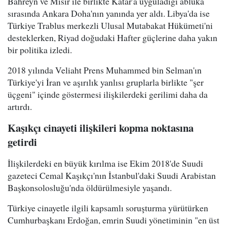
Bahreyn ve Mısır ile birlikte Katar'a uyguladığı abluka
sırasında Ankara Doha'nın yanında yer aldı. Libya'da ise
Türkiye Trablus merkezli Ulusal Mutabakat Hükümeti'ni
desteklerken, Riyad doğudaki Hafter güçlerine daha yakın
bir politika izledi.
2018 yılında Veliaht Prens Muhammed bin Selman'ın
Türkiye'yi İran ve aşırılık yanlısı gruplarla birlikte "şer
üçgeni" içinde göstermesi ilişkilerdeki gerilimi daha da
artırdı.
Kaşıkçı cinayeti ilişkileri kopma noktasına
getirdi
İlişkilerdeki en büyük kırılma ise Ekim 2018'de Suudi
gazeteci Cemal Kaşıkçı'nın İstanbul'daki Suudi Arabistan
Başkonsolosluğu'nda öldürülmesiyle yaşandı.
Türkiye cinayetle ilgili kapsamlı soruşturma yürütürken
Cumhurbaşkanı Erdoğan, emrin Suudi yönetiminin "en üst