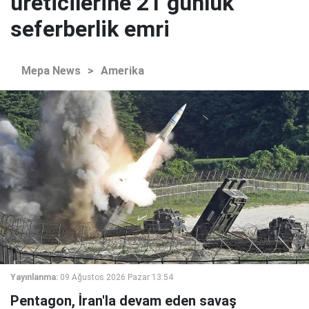
üreticilerine 21 günlük
seferberlik emri
Mepa News
>
Amerika
Yayınlanma:
09 Ağustos 2026 Pazar 13:54
Pentagon, İran'la devam eden savaş