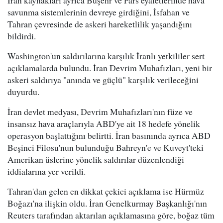
İran kaynakları ayrıca Buşehr ve Fars eyaletlerinde hava
savunma sistemlerinin devreye girdiğini, İsfahan ve
Tahran çevresinde de askeri hareketlilik yaşandığını
bildirdi.
Washington'un saldırılarına karşılık İranlı yetkililer sert
açıklamalarda bulundu. İran Devrim Muhafızları, yeni bir
askeri saldırıya "anında ve güçlü" karşılık verileceğini
duyurdu.
İran devlet medyası, Devrim Muhafızları'nın füze ve
insansız hava araçlarıyla ABD'ye ait 18 hedefe yönelik
operasyon başlattığını belirtti. İran basınında ayrıca ABD
Beşinci Filosu'nun bulunduğu Bahreyn'e ve Kuveyt'teki
Amerikan üslerine yönelik saldırılar düzenlendiği
iddialarına yer verildi.
Tahran'dan gelen en dikkat çekici açıklama ise Hürmüz
Boğazı'na ilişkin oldu. İran Genelkurmay Başkanlığı'nın
Reuters tarafından aktarılan açıklamasına göre, boğaz tüm