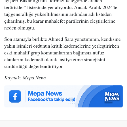
İçişleri Bakanlığı'nın "kırmızı kategoride aranan
teröristler" listesinde yer alıyordu. Ancak Aralık 2024'te
tuğgeneralliğe yükseltilmesinin ardından adı listeden
çıkarılmış, bu karar muhalefet partilerinin eleştirilerine
neden olmuştu.
Son atamayla birlikte Ahmed Şara yönetiminin, kendisine
yakın isimleri ordunun kritik kademelerine yerleştirirken
eski muhalif grup komutanlarının bağımsız nüfuz
alanlarını kademeli olarak tasfiye etme stratejisini
sürdürdüğü değerlendiriliyor.
Kaynak: Mepa News