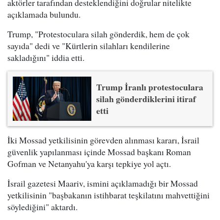
aktörler tarafından desteklendiğini doğrular nitelikte
açıklamada bulundu.
Trump, "Protestoculara silah gönderdik, hem de çok
sayıda" dedi ve "Kürtlerin silahları kendilerine
sakladığını" iddia etti.
Trump İranlı protestoculara
silah gönderdiklerini itiraf
etti
İki Mossad yetkilisinin görevden alınması kararı, İsrail
güvenlik yapılanması içinde Mossad başkanı Roman
Gofman ve Netanyahu'ya karşı tepkiye yol açtı.
İsrail gazetesi Maariv, ismini açıklamadığı bir Mossad
yetkilisinin "başbakanın istihbarat teşkilatını mahvettiğini
söylediğini" aktardı.