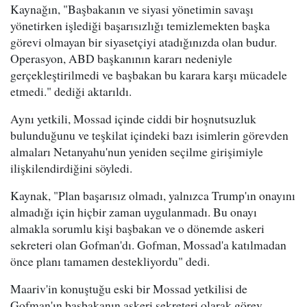
Kaynağın, "Başbakanın ve siyasi yönetimin savaşı
yönetirken işlediği başarısızlığı temizlemekten başka
görevi olmayan bir siyasetçiyi atadığınızda olan budur.
Operasyon, ABD başkanının kararı nedeniyle
gerçekleştirilmedi ve başbakan bu karara karşı mücadele
etmedi." dediği aktarıldı.
Aynı yetkili, Mossad içinde ciddi bir hoşnutsuzluk
bulunduğunu ve teşkilat içindeki bazı isimlerin görevden
almaları Netanyahu'nun yeniden seçilme girişimiyle
ilişkilendirdiğini söyledi.
Kaynak, "Plan başarısız olmadı, yalnızca Trump'ın onayını
almadığı için hiçbir zaman uygulanmadı. Bu onayı
almakla sorumlu kişi başbakan ve o dönemde askeri
sekreteri olan Gofman'dı. Gofman, Mossad'a katılmadan
önce planı tamamen destekliyordu" dedi.
Maariv'in konuştuğu eski bir Mossad yetkilisi de
Gofman'ın başbakanın askeri sekreteri olarak görev