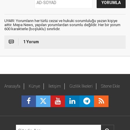
UYARI: Yorumların her türlü cezai ve hukuki sorumluluğu yazan kişiye
aittir. Mepa News, yapılan yorumlardan sorumlu değildir. Her bir yorum
600 karakterle (boşluklu) sınırlıdır.
1 Yorum
Anasayfa
Künye
İletişim
Gizlilik İlkeleri
Sitene Ekle