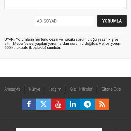
UYARI: Yorumların her türlü cezai ve hukuki sorumluluğu yazan kişiye
aittir. Mepa News, yapılan yorumlardan sorumlu değildir. Her bir yorum
600 karakterle (boşluklu) sınırlıdır.
Anasayfa
Künye
İletişim
Gizlilik İlkeleri
Sitene Ekle