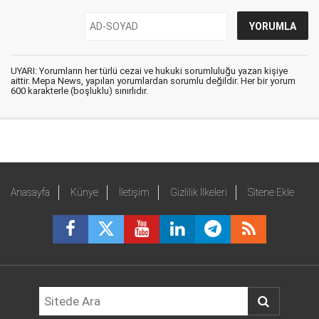
UYARI: Yorumların her türlü cezai ve hukuki sorumluluğu yazan kişiye
aittir. Mepa News, yapılan yorumlardan sorumlu değildir. Her bir yorum
600 karakterle (boşluklu) sınırlıdır.
Anasayfa
Künye
İletişim
Gizlilik İlkeleri
Sitene Ekle