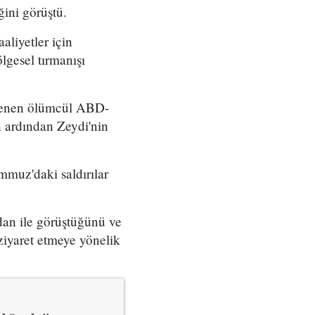
ğini görüştü.
aliyetler için
lgesel tırmanışı
nlenen ölümcül ABD-
ın ardından Zeydi'nin
mmuz'daki saldırılar
dan ile görüştüğünü ve
ziyaret etmeye yönelik