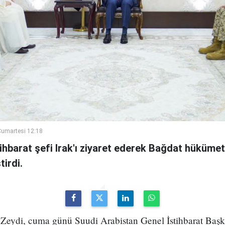
umartesi 12:18
ihbarat şefi Irak'ı ziyaret ederek Bağdat hükümeti
irdi.
Zeydi, cuma günü Suudi Arabistan Genel İstihbarat Başka