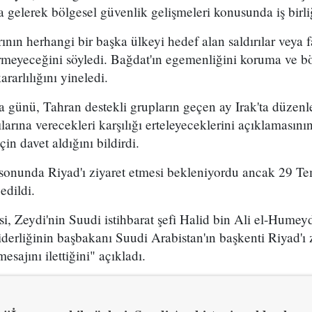
 gelerek bölgesel güvenlik gelişmeleri konusunda iş birli
rının herhangi bir başka ülkeyi hedef alan saldırılar veya fa
rmeyeceğini söyledi. Bağdat'ın egemenliğini koruma ve bö
arlılığını yineledi.
a günü, Tahran destekli grupların geçen ay Irak'ta düze
larına verecekleri karşılığı erteleyeceklerini açıklamasın
çin davet aldığını bildirdi.
sonunda Riyad'ı ziyaret etmesi bekleniyordu ancak 29 Te
edildi.
, Zeydi'nin Suudi istihbarat şefi Halid bin Ali el-Humey
erliğinin başbakanı Suudi Arabistan'ın başkenti Riyad'ı 
esajını ilettiğini" açıkladı.