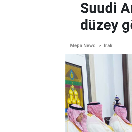
Suudi Ar
düzey 
Mepa News
>
Irak