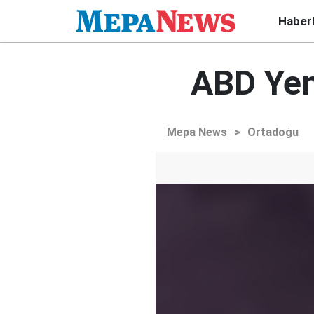
Haber
ABD Yem
Mepa News
>
Ortadoğu