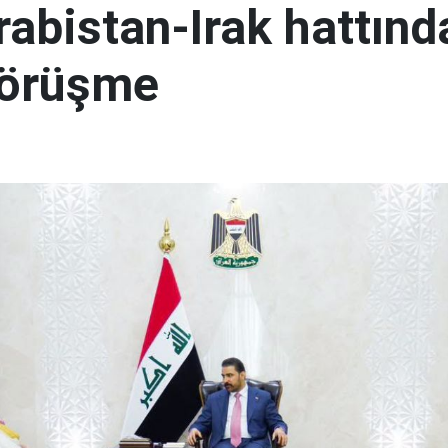
abistan-Irak hattınd
görüşme