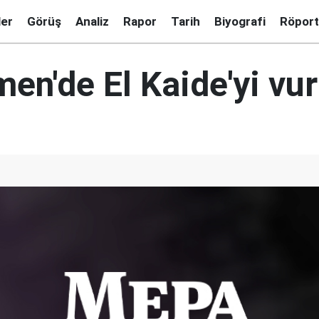
ler
Görüş
Analiz
Rapor
Tarih
Biyografi
Röport
en'de El Kaide'yi vu