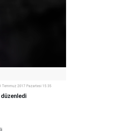
0 Temmuz 2017 Pazartesi 15:35
ı düzenledi
di