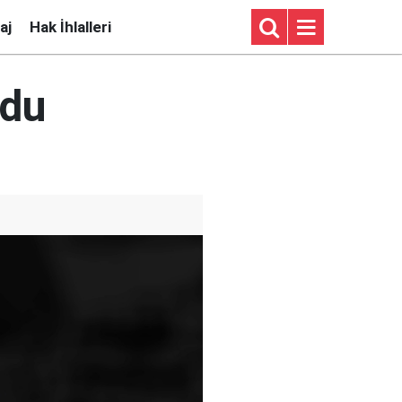
aj
Hak İhlalleri
rdu