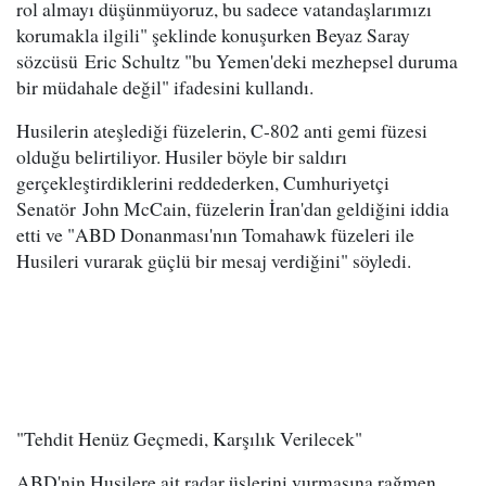
rol almayı düşünmüyoruz, bu sadece vatandaşlarımızı
korumakla ilgili" şeklinde konuşurken Beyaz Saray
sözcüsü Eric Schultz "bu Yemen'deki mezhepsel duruma
bir müdahale değil" ifadesini kullandı.
Husilerin ateşlediği füzelerin, C-802 anti gemi füzesi
olduğu belirtiliyor. Husiler böyle bir saldırı
gerçekleştirdiklerini reddederken, Cumhuriyetçi
Senatör John McCain, füzelerin İran'dan geldiğini iddia
etti ve "ABD Donanması'nın Tomahawk füzeleri ile
Husileri vurarak güçlü bir mesaj verdiğini" söyledi.
"Tehdit Henüz Geçmedi, Karşılık Verilecek"
ABD'nin Husilere ait radar üslerini vurmasına rağmen,