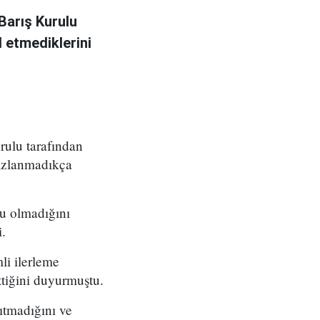
Barış Kurulu
 etmediklerini
ulu tarafından
sızlanmadıkça
su olmadığını
.
li ilerleme
ttiğini duyurmuştu.
ıtmadığını ve