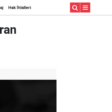
aj
Hak İhlalleri
İran