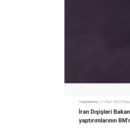
Yayınlanma:
31 Mart 2022 Perş
İran Dışişleri Baka
yaptırımlarının BM'n