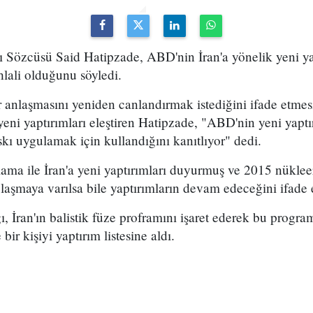
ğı Sözcüsü Said Hatipzade, ABD'nin İran'a yönelik yeni y
hlali olduğunu söyledi.
anlaşmasını yeniden canlandırmak istediğini ifade etme
ni yaptırımları eleştiren Hatipzade, "ABD'nin yeni yaptı
baskı uygulamak için kullandığını kanıtlıyor" dedi.
ama ile İran'a yeni yaptırımları duyurmuş ve 2015 nüklee
zlaşmaya varılsa bile yaptırımların devam edeceğini ifade e
İran'ın balistik füze proframını işaret ederek bu progra
e bir kişiyi yaptırım listesine aldı.