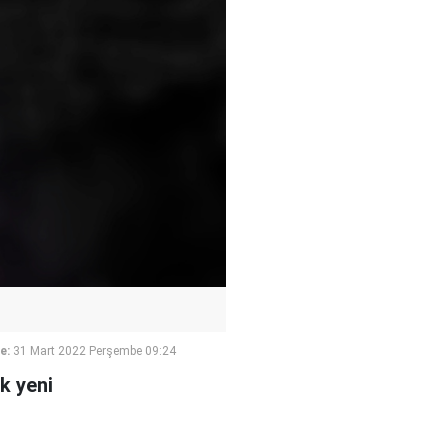
e:
31 Mart 2022 Perşembe 09:24
k yeni