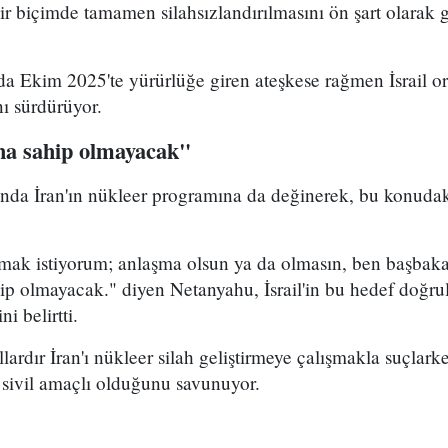
ir biçimde tamamen silahsızlandırılmasını ön şart olarak
nda Ekim 2025'te yürürlüğe giren ateşkese rağmen İsrail 
nı sürdürüyor.
aha sahip olmayacak"
da İran'ın nükleer programına da değinerek, bu konudak
mak istiyorum; anlaşma olsun ya da olmasın, ben başba
hip olmayacak." diyen Netanyahu, İsrail'in bu hedef doğru
 belirtti.
llardır İran'ı nükleer silah geliştirmeye çalışmakla suçlar
sivil amaçlı olduğunu savunuyor.