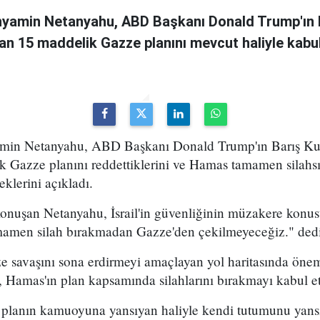
inyamin Netanyahu, ABD Başkanı Donald Trump'ın 
an 15 maddelik Gazze planını mevcut haliyle kabul
yamin Netanyahu, ABD Başkanı Donald Trump'ın Barış Kur
k Gazze planını reddettiklerini ve Hamas tamamen silah
klerini açıkladı.
konuşan Netanyahu, İsrail'in güvenliğinin müzakere konu
mamen silah bırakmadan Gazze'den çekilmeyeceğiz." dedi
 savaşını sona erdirmeyi amaçlayan yol haritasında önem
, Hamas'ın plan kapsamında silahlarını bırakmayı kabul e
, planın kamuoyuna yansıyan haliyle kendi tutumunu yans