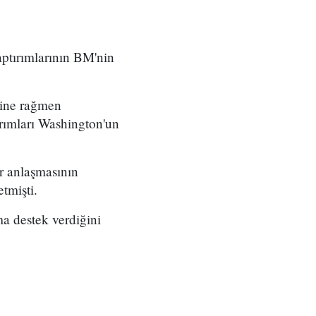
aptırımlarının BM'nin
sine rağmen
rımları Washington'un
r anlaşmasının
tmişti.
ma destek verdiğini