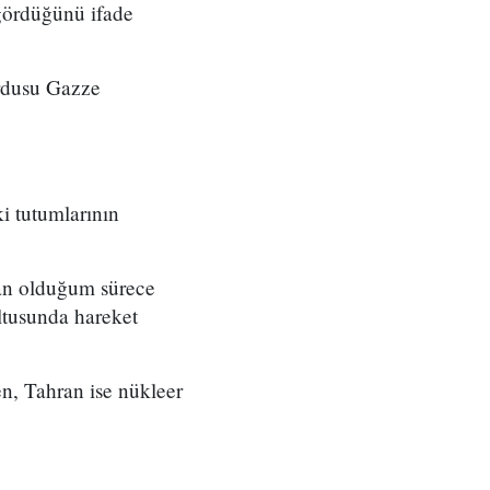
 gördüğünü ifade
ordusu Gazze
i tutumlarının
kan olduğum sürece
ltusunda hareket
ken, Tahran ise nükleer