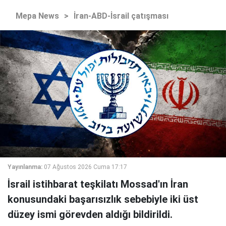
Mepa News
>
İran-ABD-İsrail çatışması
Yayınlanma:
07 Ağustos 2026 Cuma 17:17
İsrail istihbarat teşkilatı Mossad'ın İran
konusundaki başarısızlık sebebiyle iki üst
düzey ismi görevden aldığı bildirildi.