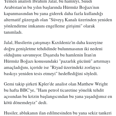
Yemen analisti Ibrahim Jalal, bu hamleyi, Suudi
Arabistan'ın bu yılın başlarında Hürmüz Boğazı'nın
kapanmasından bu yana giderek daha fazla kullandığı
alternatif güzergah olan "Süveyş Kanalı üzerinden yeniden
yönlendirme imkanını engelleme girişimi" olarak
tanımladı.
Jalal, Husilerin çatışmayı Kızıldeniz'in daha kuzeyine
doğru genişletme tehdidinde bulunmasının iki nedeni
olduğunu savunuyor. Dışarıda bu hamlenin İran'ın
Hürmüz Boğazı konusundaki "pazarlık gücünü" artırmayı
amaçladığını, içeride ise "Riyad üzerindeki zorlayıcı
baskıyı yeniden tesis etmeyi" hedeflediğini söyledi.
Gemi takip şirketi Kpler'de analist olan Matthew Wright
bu hafta BBC'ye, "Ham petrol ticaretine yönelik tehdit
açısından bu krizin başlangıcından bu yana yaşadığımız en
kötü dönemdeyiz" dedi.
Husiler, ablukanın ilan edilmesinden bu yana sekiz tankeri