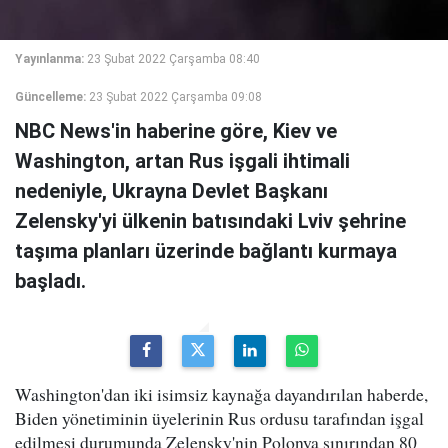
Yayınlanma:
23 Şubat 2022 Çarşamba 08:40
Güncelleme:
23 Şubat 2022 Çarşamba 09:08
NBC News'in haberine göre, Kiev ve
Washington, artan Rus işgali ihtimali
nedeniyle, Ukrayna Devlet Başkanı
Zelensky'yi ülkenin batısındaki Lviv şehrine
taşıma planları üzerinde bağlantı kurmaya
başladı.
Washington'dan iki isimsiz kaynağa dayandırılan haberde,
Biden yönetiminin üyelerinin Rus ordusu tarafından işgal
edilmesi durumunda Zelensky'nin Polonya sınırından 80