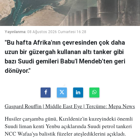
Yayınlanma:
08 Ağustos 2026 Cumartesi 16:28
"Bu hafta Afrika'nın çevresinden çok daha
uzun bir güzergah kullanan altı tanker gibi
bazı Suudi gemileri Babu'l Mendeb'ten geri
dönüyor."
Gaspard Rouffin | Middle East Eye | Tercüme: Mepa News
Husiler çarşamba günü, Kızıldeniz'in kuzeyindeki önemli
Suudi liman kenti Yenbu açıklarında Suudi petrol tankeri
NCC Wafaa'ya balistik füzeler ateşlediklerini açıkladı.