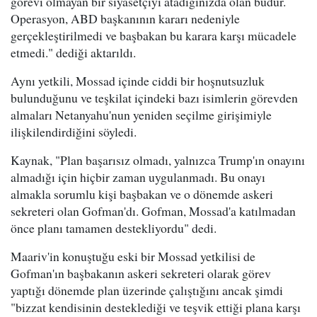
görevi olmayan bir siyasetçiyi atadığınızda olan budur.
Operasyon, ABD başkanının kararı nedeniyle
gerçekleştirilmedi ve başbakan bu karara karşı mücadele
etmedi." dediği aktarıldı.
Aynı yetkili, Mossad içinde ciddi bir hoşnutsuzluk
bulunduğunu ve teşkilat içindeki bazı isimlerin görevden
almaları Netanyahu'nun yeniden seçilme girişimiyle
ilişkilendirdiğini söyledi.
Kaynak, "Plan başarısız olmadı, yalnızca Trump'ın onayını
almadığı için hiçbir zaman uygulanmadı. Bu onayı
almakla sorumlu kişi başbakan ve o dönemde askeri
sekreteri olan Gofman'dı. Gofman, Mossad'a katılmadan
önce planı tamamen destekliyordu" dedi.
Maariv'in konuştuğu eski bir Mossad yetkilisi de
Gofman'ın başbakanın askeri sekreteri olarak görev
yaptığı dönemde plan üzerinde çalıştığını ancak şimdi
"bizzat kendisinin desteklediği ve teşvik ettiği plana karşı