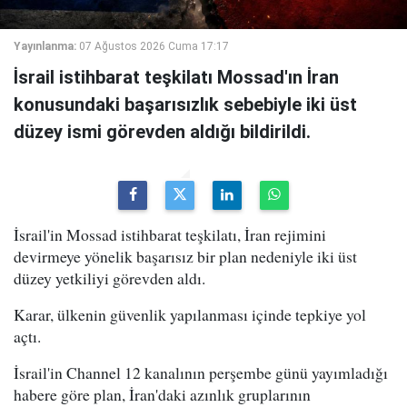
Yayınlanma:
07 Ağustos 2026 Cuma 17:17
İsrail istihbarat teşkilatı Mossad'ın İran
konusundaki başarısızlık sebebiyle iki üst
düzey ismi görevden aldığı bildirildi.
İsrail'in Mossad istihbarat teşkilatı, İran rejimini
devirmeye yönelik başarısız bir plan nedeniyle iki üst
düzey yetkiliyi görevden aldı.
Karar, ülkenin güvenlik yapılanması içinde tepkiye yol
açtı.
İsrail'in Channel 12 kanalının perşembe günü yayımladığı
habere göre plan, İran'daki azınlık gruplarının