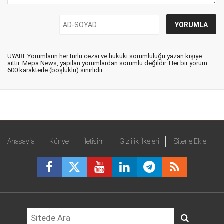
UYARI: Yorumların her türlü cezai ve hukuki sorumluluğu yazan kişiye
aittir. Mepa News, yapılan yorumlardan sorumlu değildir. Her bir yorum
600 karakterle (boşluklu) sınırlıdır.
Anasayfa
Künye
İletişim
Gizlilik İlkeleri
Sitene Ekle