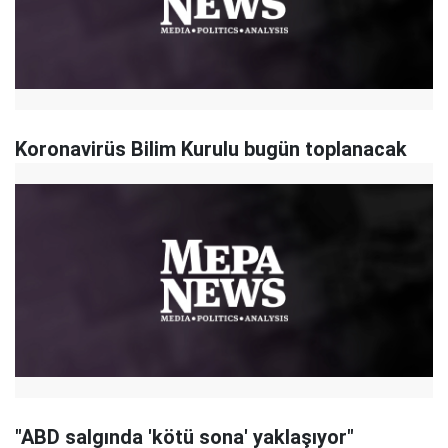
Koronavirüs Bilim Kurulu bugün toplanacak
"ABD salgında 'kötü sona' yaklaşıyor"