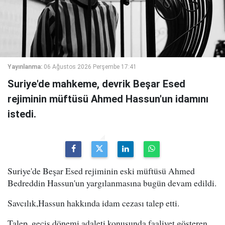
Yayınlanma:
06 Ağustos 2026 Perşembe 17:41
Suriye'de mahkeme, devrik Beşar Esed
rejiminin müftüsü Ahmed Hassun'un idamını
istedi.
Suriye'de Beşar Esed rejiminin eski müftüsü Ahmed
Bedreddin Hassun'un yargılanmasına bugün devam edildi.
Savcılık,Hassun hakkında idam cezası talep etti.
Talep, geçiş dönemi adaleti konusunda faaliyet gösteren