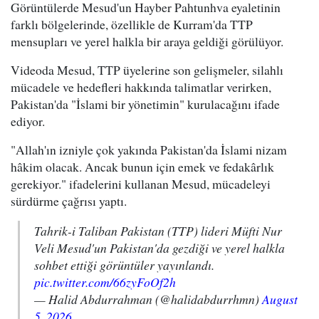
Görüntülerde Mesud'un Hayber Pahtunhva eyaletinin
farklı bölgelerinde, özellikle de Kurram'da TTP
mensupları ve yerel halkla bir araya geldiği görülüyor.
Videoda Mesud, TTP üyelerine son gelişmeler, silahlı
mücadele ve hedefleri hakkında talimatlar verirken,
Pakistan'da "İslami bir yönetimin" kurulacağını ifade
ediyor.
"Allah'ın izniyle çok yakında Pakistan'da İslami nizam
hâkim olacak. Ancak bunun için emek ve fedakârlık
gerekiyor." ifadelerini kullanan Mesud, mücadeleyi
sürdürme çağrısı yaptı.
Tahrik-i Taliban Pakistan (TTP) lideri Müfti Nur
Veli Mesud'un Pakistan'da gezdiği ve yerel halkla
sohbet ettiği görüntüler yayınlandı.
pic.twitter.com/66zyFoOf2h
— Halid Abdurrahman (@halidabdurrhmn)
August
5, 2026