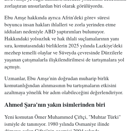
zorlaştıran unsurlardan biri olarak görülüyordu.
Ebu Amşe hakkında ayrıca Afrin'deki görev süresi
boyunca insan hakları ihlalleri ve zorla yerinden etme
iddiaları nedeniyle ABD yaptırımları bulunuyor.
Hakkındaki yolsuzluk ve hak ihlali suçlamalarının yanı
sıra, komutasındaki birliklerin 2025 yılında Lazkiye'deki
mezhep temelli olaylar ve Süveyda çevresinde Dürzilerle
yaşanan çatışmalarla ilişkilendirilmesi de tartışmalara yol
açmıştı.
Uzmanlar, Ebu Amşe'nin doğrudan muharip birlik
komutanlığından alınmasının bu tartışmaların etkisini
azaltmaya yönelik bir adım olabileceğini değerlendiriyor.
Ahmed Şara'nın yakın isimlerinden biri
Yeni komutan Ömer Muhammed Çiftçi, "Muhtar Türki"
ismiyle de tanınıyor. 1980 yılında Osmaniye ilinde
dünyaya gelen Çiftçi'nin geçmişi 2004 yılında