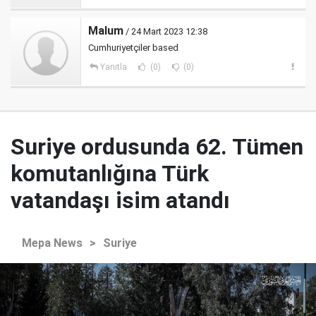
Malum
/ 24 Mart 2023 12:38
Cumhuriyetçiler based
Yanıtla
(0)
(0)
Suriye ordusunda 62. Tümen
komutanlığına Türk
vatandaşı isim atandı
Mepa News
>
Suriye