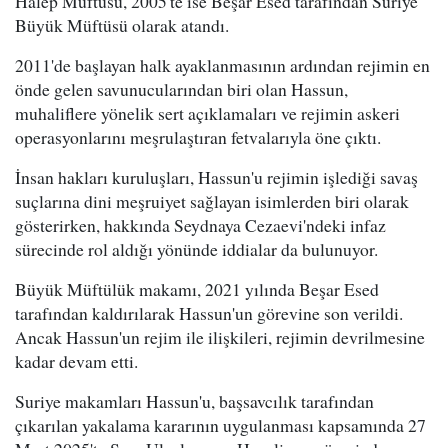
Halep Müftüsü, 2005'te ise Beşar Esed tarafından Suriye
Büyük Müftüsü olarak atandı.
2011'de başlayan halk ayaklanmasının ardından rejimin en
önde gelen savunucularından biri olan Hassun,
muhaliflere yönelik sert açıklamaları ve rejimin askeri
operasyonlarını meşrulaştıran fetvalarıyla öne çıktı.
İnsan hakları kuruluşları, Hassun'u rejimin işlediği savaş
suçlarına dini meşruiyet sağlayan isimlerden biri olarak
gösterirken, hakkında Seydnaya Cezaevi'ndeki infaz
sürecinde rol aldığı yönünde iddialar da bulunuyor.
Büyük Müftülük makamı, 2021 yılında Beşar Esed
tarafından kaldırılarak Hassun'un görevine son verildi.
Ancak Hassun'un rejim ile ilişkileri, rejimin devrilmesine
kadar devam etti.
Suriye makamları Hassun'u, başsavcılık tarafından
çıkarılan yakalama kararının uygulanması kapsamında 27