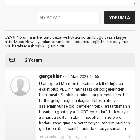
UYARI: Yorumların her türlü cezai ve hukuki sorumluluğu yazan kişiye
aittir. Mepa News, yapılan yorumlardan sorumlu değildir. Her bir yorum
600 karakterle (boşluklu) sınırlıdır.
2 Yorum
gerçekler
/ 24 Mart 2023 12:55
Utah eyaleti Mormon tarikatının etkili olduğu bir
eyalet olup ABD'nin muhafazakar bölgelerinden
birisi sayılır. Sapkın akımlara karşı kendilerince bir
tedbir geliştirmişler anlaşılan. Nitekim itiraz
seslerinin yükseldiği çevrelerin tepkileri tartışmanın
boyutunu gösteriyor. "LGBT çocuklar" ifadesi aynı
zamanda şeytan hizbinin hedeflerinin nerelere
kadar uzandığına da işaret ediyor. Rabbim bunların
şerrinden tüm insanlığı muhafaza buyursun amin.
Yanıtla
(0)
(0)