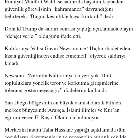
Emniyet Müdürü Wahl ise saldırıda hayatını kaybeden
güvenlik görevlisinin “kahramanca” davrandığını
belirterek, “Bugün kesinlikle hayat kurtardı” dedi.
Donald Trump da saldırı sonrası yaptığı açıklamada olayın
“dehşet verici” olduğunu ifade etti.
Kaliforniya Valisi Gavin Newsom ise “Hiçbir ibadet eden
insan güvenliğinden endişe etmemeli” diyerek saldırıyı
kınadı.
Newsom, “Nefretin Kaliforniya’da yeri yok. Dini
topluluklara yönelik terör ve korkutma girişimlerine
tolerans göstermeyeceğiz” ifadelerini kullandı.
San Diego bölgesinin en büyük camisi olarak bilinen
merkez bünyesinde Arapça, İslami ilimler ve Kur’an
eğitimi veren El Raşid Okulu da bulunuyor.
Merkezin imamı Taha Hassane yaptığı açıklamada tüm
çocukların, öğretmenlerin ve personelin güvenli şekilde