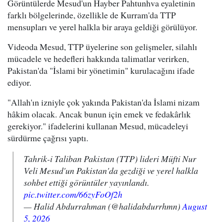
Görüntülerde Mesud'un Hayber Pahtunhva eyaletinin
farklı bölgelerinde, özellikle de Kurram'da TTP
mensupları ve yerel halkla bir araya geldiği görülüyor.
Videoda Mesud, TTP üyelerine son gelişmeler, silahlı
mücadele ve hedefleri hakkında talimatlar verirken,
Pakistan'da "İslami bir yönetimin" kurulacağını ifade
ediyor.
"Allah'ın izniyle çok yakında Pakistan'da İslami nizam
hâkim olacak. Ancak bunun için emek ve fedakârlık
gerekiyor." ifadelerini kullanan Mesud, mücadeleyi
sürdürme çağrısı yaptı.
Tahrik-i Taliban Pakistan (TTP) lideri Müfti Nur
Veli Mesud'un Pakistan'da gezdiği ve yerel halkla
sohbet ettiği görüntüler yayınlandı.
pic.twitter.com/66zyFoOf2h
— Halid Abdurrahman (@halidabdurrhmn)
August
5, 2026