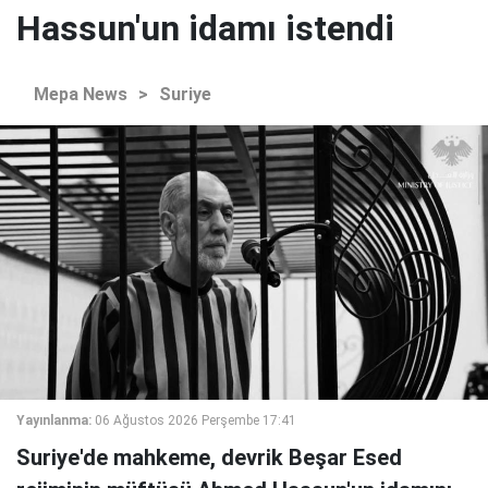
Hassun'un idamı istendi
Mepa News
>
Suriye
Yayınlanma:
06 Ağustos 2026 Perşembe 17:41
Suriye'de mahkeme, devrik Beşar Esed