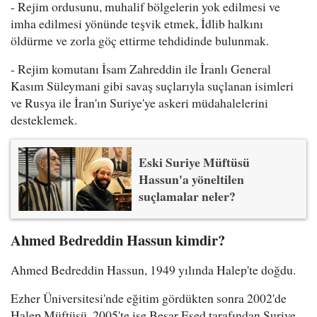
- Rejim ordusunu, muhalif bölgelerin yok edilmesi ve
imha edilmesi yönünde teşvik etmek, İdlib halkını
öldürme ve zorla göç ettirme tehdidinde bulunmak.
- Rejim komutanı İsam Zahreddin ile İranlı General
Kasım Süleymani gibi savaş suçlarıyla suçlanan isimleri
ve Rusya ile İran'ın Suriye'ye askeri müdahalelerini
desteklemek.
Eski Suriye Müftüsü
Hassun'a yöneltilen
suçlamalar neler?
Ahmed Bedreddin Hassun kimdir?
Ahmed Bedreddin Hassun, 1949 yılında Halep'te doğdu.
Ezher Üniversitesi'nde eğitim gördükten sonra 2002'de
Halep Müftüsü, 2005'te ise Beşar Esed tarafından Suriye