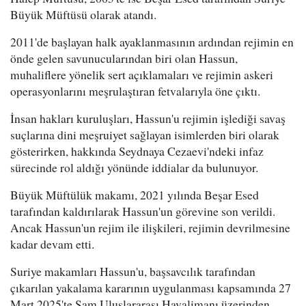
Büyük Müftüsü olarak atandı.
2011'de başlayan halk ayaklanmasının ardından rejimin en
önde gelen savunucularından biri olan Hassun,
muhaliflere yönelik sert açıklamaları ve rejimin askeri
operasyonlarını meşrulaştıran fetvalarıyla öne çıktı.
İnsan hakları kuruluşları, Hassun'u rejimin işlediği savaş
suçlarına dini meşruiyet sağlayan isimlerden biri olarak
gösterirken, hakkında Seydnaya Cezaevi'ndeki infaz
sürecinde rol aldığı yönünde iddialar da bulunuyor.
Büyük Müftülük makamı, 2021 yılında Beşar Esed
tarafından kaldırılarak Hassun'un görevine son verildi.
Ancak Hassun'un rejim ile ilişkileri, rejimin devrilmesine
kadar devam etti.
Suriye makamları Hassun'u, başsavcılık tarafından
çıkarılan yakalama kararının uygulanması kapsamında 27
Mart 2025'te Şam Uluslararası Havalimanı üzerinden