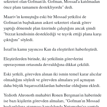
sekreteri olan Gofman'dı. Gofman, Mossad'a katılmadan
önce planı tamamen destekliyordu" dedi.
Maariv'in konuştuğu eski bir Mossad yetkilisi de
Gofman'ın başbakanın askeri sekreteri olarak görev
yaptığı dönemde plan üzerinde çalıştığını ancak şimdi
"bizzat kendisinin desteklediği ve teşvik ettiği plana karşı
çıktığını" söyledi.
İsrail'in kamu yayıncısı Kan da eleştirileri haberleştirdi.
Eleştirilerden birinde, iki yetkilinin görevlerini
operasyonun ortasında devraldığına dikkat çekildi.
Eski yetkili, görevden alınan iki ismin temel karar alıcılar
olmadığını söyledi ve görevden almalara yol açmayan
daha büyük başarısızlıklardan haberdar olduğunu ekledi.
Yedioth Ahronoth muhabiri Ronen Bergman'ın haberinde
ise bazı kişilerin görevden almaları, "Gofman'ın Mossad
başkanlığına atanması karşılığında Netanyahu'ya yaptığı