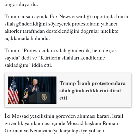
öngörülüyordu.
Trump, nisan ayında Fox News'e verdiği röportajda İran'a
silah gönderildiğini söyleyerek protestoların yabancı
aktörler tarafından desteklendiğini doğrular nitelikte
açıklamada bulundu.
Trump, "Protestoculara silah gönderdik, hem de çok
sayıda" dedi ve "Kürtlerin silahları kendilerine
sakladığını" iddia etti.
Trump İranlı protestoculara
silah gönderdiklerini itiraf
etti
İki Mossad yetkilisinin görevden alınması kararı, İsrail
güvenlik yapılanması içinde Mossad başkanı Roman
Gofman ve Netanyahu'ya karşı tepkiye yol açtı.