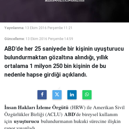
Yayınlanma:
13 Ekim 2016 Perşembe 11:21
Güncelleme:
13 Ekim 2016 Perşembe 14:59
ABD'de her 25 saniyede bir kişinin uyuşturucu
bulundurmaktan gözaltına alındığı, yıllık
ortalama 1 milyon 250 bin kişinin de bu
nedenle hapse girdiği açıklandı.
İnsan Hakları İzleme Örgütü
(HRW) ile Amerikan Sivil
ABD
Özgürlükler Birliği (ACLU)
'de bireysel kullanım
uyuşturucu
için
bulundurmanın hukuki sürecine ilişkin
rapor yayınladı.