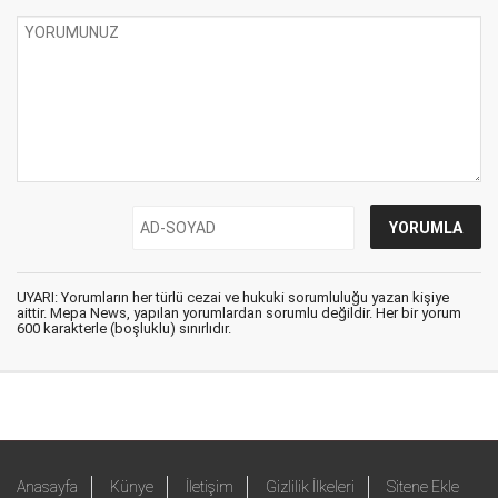
UYARI: Yorumların her türlü cezai ve hukuki sorumluluğu yazan kişiye
aittir. Mepa News, yapılan yorumlardan sorumlu değildir. Her bir yorum
600 karakterle (boşluklu) sınırlıdır.
Anasayfa
Künye
İletişim
Gizlilik İlkeleri
Sitene Ekle