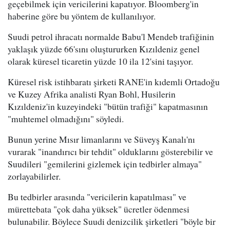
geçebilmek için vericilerini kapatıyor. Bloomberg'in
haberine göre bu yöntem de kullanılıyor.
Suudi petrol ihracatı normalde Babu'l Mendeb trafiğinin
yaklaşık yüzde 66'sını oluştururken Kızıldeniz genel
olarak küresel ticaretin yüzde 10 ila 12'sini taşıyor.
Küresel risk istihbaratı şirketi RANE'in kıdemli Ortadoğu
ve Kuzey Afrika analisti Ryan Bohl, Husilerin
Kızıldeniz'in kuzeyindeki "bütün trafiği" kapatmasının
"muhtemel olmadığını" söyledi.
Bunun yerine Mısır limanlarını ve Süveyş Kanalı'nı
vurarak "inandırıcı bir tehdit" olduklarını gösterebilir ve
Suudileri "gemilerini gizlemek için tedbirler almaya"
zorlayabilirler.
Bu tedbirler arasında "vericilerin kapatılması" ve
mürettebata "çok daha yüksek" ücretler ödenmesi
bulunabilir. Böylece Suudi denizcilik şirketleri "böyle bir