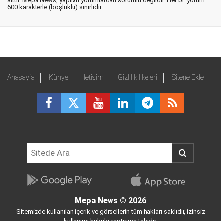
aittir. Mepa News, yapılan yorumlardan sorumlu değildir. Her bir yorum
600 karakterle (boşluklu) sınırlıdır.
Anasayfa
Künye
İletişim
Gizlilik İlkeleri
Sitene Ekle
Mepa News
© 2026
Sitemizde kullanılan içerik ve görsellerin tüm hakları saklıdır, izinsiz
kullanımı hukuki yaptırıma tabidir.