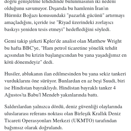
doğru genişletme tehdidinde bulunmasının iki nedeni
olduğunu savunuyor. Dışarıda bu hamlenin İran'ın
Hürmüz Boğazı konusundaki "pazarlık gücünü" artırmayı
amaçladığını, içeride ise "Riyad üzerindeki zorlayıcı
baskıyı yeniden tesis etmeyi" hedeflediğini söyledi.
Gemi takip şirketi Kpler'de analist olan Matthew Wright
bu hafta BBC'ye, "Ham petrol ticaretine yönelik tehdit
açısından bu krizin başlangıcından bu yana yaşadığımız en
kötü dönemdeyiz" dedi.
Husiler, ablukanın ilan edilmesinden bu yana sekiz tankeri
vurduklarını öne sürüyor. Bunlardan en az beşi Suudi, biri
ise Hindistan bayraklıydı. Hindistan bayraklı tanker 4
Ağustos'ta Babu'l Mendeb yakınlarında battı.
Saldırılardan yalnızca dördü, deniz güvenliği olaylarında
uluslararası referans noktası olan Birleşik Krallık Deniz
Ticareti Operasyonları Merkezi (UKMTO) tarafından
bağımsız olarak doğrulandı.