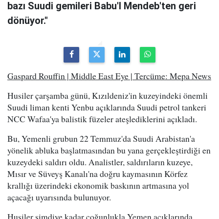
bazı Suudi gemileri Babu'l Mendeb'ten geri
dönüyor."
Gaspard Rouffin | Middle East Eye | Tercüme: Mepa News
Husiler çarşamba günü, Kızıldeniz'in kuzeyindeki önemli
Suudi liman kenti Yenbu açıklarında Suudi petrol tankeri
NCC Wafaa'ya balistik füzeler ateşlediklerini açıkladı.
Bu, Yemenli grubun 22 Temmuz'da Suudi Arabistan'a
yönelik abluka başlatmasından bu yana gerçekleştirdiği en
kuzeydeki saldırı oldu. Analistler, saldırıların kuzeye,
Mısır ve Süveyş Kanalı'na doğru kaymasının Körfez
krallığı üzerindeki ekonomik baskının artmasına yol
açacağı uyarısında bulunuyor.
Husiler şimdiye kadar çoğunlukla Yemen açıklarında,