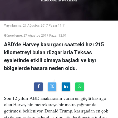
Yayınlanma:
27 Ağustos 2017 Pazar 11:11
Güncelleme:
27 Ağustos 2017 Pazar 12:01
ABD'de Harvey kasırgası saatteki hızı 215
kilometreyi bulan rüzgarlarla Teksas
eyaletinde etkili olmaya başladı ve kıyı
bölgelerde hasara neden oldu.
Son 12 yıldır ABD anakarasını vuran en güçlü kasırga
olan Harvey'nin metrekareye bir metre yağmur da
getirmesi bekleniyor. Donald Trump, kasırgadan en çok
etkilenen yerlere federal yardım gönderilmesine imkan