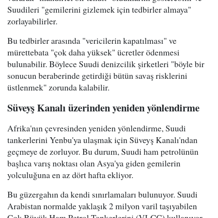
Suudileri "gemilerini gizlemek için tedbirler almaya"
zorlayabilirler.
Bu tedbirler arasında "vericilerin kapatılması" ve
mürettebata "çok daha yüksek" ücretler ödenmesi
bulunabilir. Böylece Suudi denizcilik şirketleri "böyle bir
sonucun beraberinde getirdiği bütün savaş risklerini
üstlenmek" zorunda kalabilir.
Süveyş Kanalı üzerinden yeniden yönlendirme
Afrika'nın çevresinden yeniden yönlendirme, Suudi
tankerlerini Yenbu'ya ulaşmak için Süveyş Kanalı'ndan
geçmeye de zorluyor. Bu durum, Suudi ham petrolünün
başlıca varış noktası olan Asya'ya giden gemilerin
yolculuğuna en az dört hafta ekliyor.
Bu güzergahın da kendi sınırlamaları bulunuyor. Suudi
Arabistan normalde yaklaşık 2 milyon varil taşıyabilen
Çok Büyük Ham Petrol Tankerlerini (VLCC) kullanıyor.