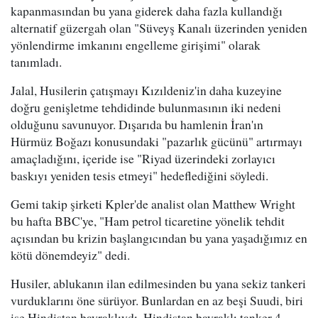
kapanmasından bu yana giderek daha fazla kullandığı
alternatif güzergah olan "Süveyş Kanalı üzerinden yeniden
yönlendirme imkanını engelleme girişimi" olarak
tanımladı.
Jalal, Husilerin çatışmayı Kızıldeniz'in daha kuzeyine
doğru genişletme tehdidinde bulunmasının iki nedeni
olduğunu savunuyor. Dışarıda bu hamlenin İran'ın
Hürmüz Boğazı konusundaki "pazarlık gücünü" artırmayı
amaçladığını, içeride ise "Riyad üzerindeki zorlayıcı
baskıyı yeniden tesis etmeyi" hedeflediğini söyledi.
Gemi takip şirketi Kpler'de analist olan Matthew Wright
bu hafta BBC'ye, "Ham petrol ticaretine yönelik tehdit
açısından bu krizin başlangıcından bu yana yaşadığımız en
kötü dönemdeyiz" dedi.
Husiler, ablukanın ilan edilmesinden bu yana sekiz tankeri
vurduklarını öne sürüyor. Bunlardan en az beşi Suudi, biri
ise Hindistan bayraklıydı. Hindistan bayraklı tanker 4