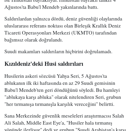
Ağustos'ta Babu'l Mendeb yakınlarında battı.
Saldırılardan yalnızca dördü, deniz güvenliği olaylarında
uluslararası referans noktası olan Birleşik Krallık Deniz
Ticareti Operasyonları Merkezi (UKMTO) tarafından
bağımsız olarak doğrulandı.
Suudi makamları saldırıların hiçbirini doğrulamadı.
Kızıldeniz'deki Husi saldırıları
Husilerin askeri sözcüsü Yahya Seri, 5 Ağustos'ta
ablukanın ilk iki haftasında en az 29 Suudi gemisinin
Babu'l Mendeb'ten geri döndüğünü söyledi. Bu hamleyi
"ablukaya karşı abluka" olarak nitelendiren Seri, grubun
"her tırmanışa tırmanışla karşılık vereceğini" belirtti.
Sana Merkezinde güvenlik meseleleri araştırmacısı Salah
Ali Salah, Middle East Eye'a, "Husiler hala tırmanış
yönünde ilerliyor" dedi ve grubun "Suudi Arabistan'a karşı