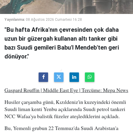
Yayınlanma:
08 Ağustos 2026 Cumartesi 16:28
"Bu hafta Afrika'nın çevresinden çok daha
uzun bir güzergah kullanan altı tanker gibi
bazı Suudi gemileri Babu'l Mendeb'ten geri
dönüyor."
Gaspard Rouffin | Middle East Eye | Tercüme: Mepa News
Husiler çarşamba günü, Kızıldeniz'in kuzeyindeki önemli
Suudi liman kenti Yenbu açıklarında Suudi petrol tankeri
NCC Wafaa'ya balistik füzeler ateşlediklerini açıkladı.
Bu, Yemenli grubun 22 Temmuz'da Suudi Arabistan'a