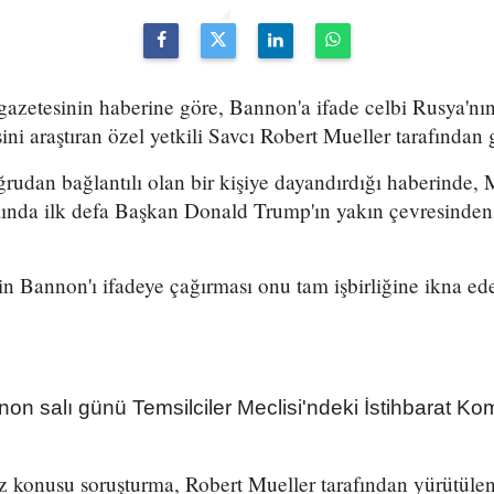
zetesinin haberine göre, Bannon'a ifade celbi Rusya'n
ni araştıran özel yetkili Savcı Robert Mueller tarafından 
udan bağlantılı olan bir kişiye dayandırdığı haberinde, 
nda ilk defa Başkan Donald Trump'ın yakın çevresinden 
in Bannon'ı ifadeye çağırması onu tam işbirliğine ikna ed
n salı günü Temsilciler Meclisi'ndeki İstihbarat Kom
 konusu soruşturma, Robert Mueller tarafından yürütüle