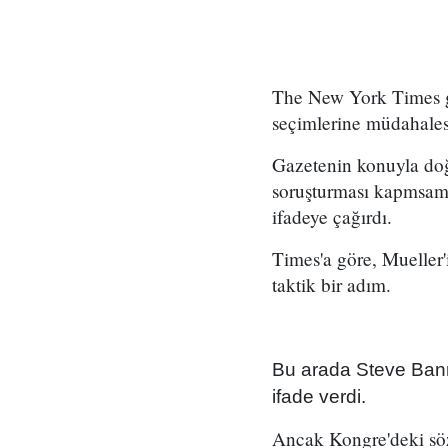
The New York Times ga
seçimlerine müdahalesi
Gazetenin konuyla doğr
soruşturması kapmsamı
ifadeye çağırdı.
Times'a göre, Mueller'
taktik bir adım.
Bu arada Steve Banno
ifade verdi.
Ancak Kongre'deki söz