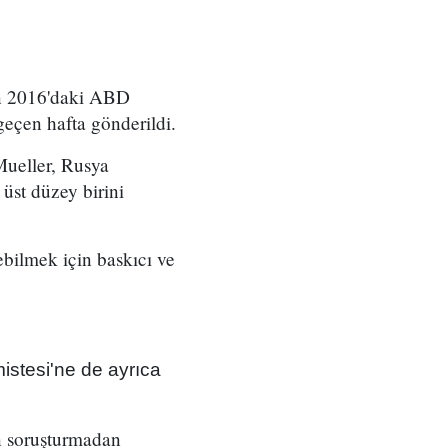
ın 2016'daki ABD
geçen hafta gönderildi.
Mueller, Rusya
üst düzey birini
ebilmek için baskıcı ve
istesi'ne de ayrıca
n soruşturmadan