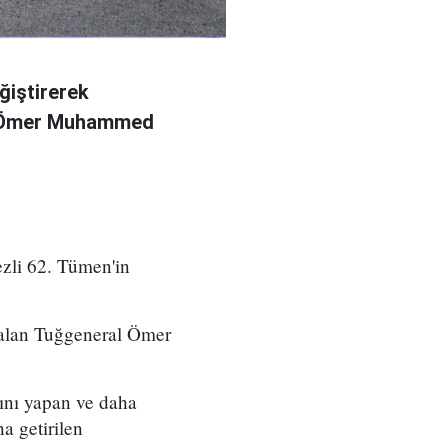
ğiştirerek
l Ömer Muhammed
zli 62. Tümen'in
 alan Tuğgeneral Ömer
ını yapan ve daha
a getirilen