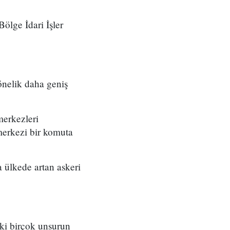
ölge İdari İşler
önelik daha geniş
merkezleri
merkezi bir komuta
 ülkede artan askeri
eki birçok unsurun