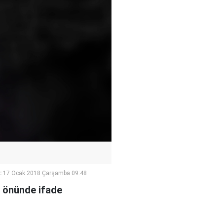
:
17 Ocak 2018 Çarşamba 09:48
i önünde ifade