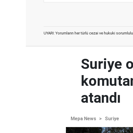
UYARI: Yorumların her türlü cezai ve hukuki sorumlulu
Suriye 
komutan
atandı
Mepa News
>
Suriye