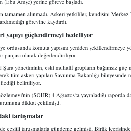
 (Ebu Amşe) yerine göreve başladı.
 tamamen alınmadı. Askeri yetkililer, kendisini Merkez B
dımcılığı görevine kaydırdı.
i yapıyı güçlendirmeyi hedefliyor
riye ordusunda komuta yapısını yeniden şekillendirmeye y
r parçası olarak değerlendiriliyor.
Şara yönetiminin, eski muhalif grupların bağımsız güç 
yerek tüm askeri yapıları Savunma Bakanlığı bünyesinde 
lediği belirtiliyor.
Gözlemevi'nin (SOHR) 4 Ağustos'ta yayınladığı raporda da
durumuna dikkat çekilmişti.
aki tartışmalar
çeşitli tartışmalarla gündeme gelmişti. Birlik içerisind