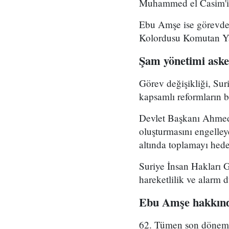
Muhammed el Casim'in
Ebu Amşe ise görevden
Kolordusu Komutan Yar
Şam yönetimi asker
Görev değişikliği, Su
kapsamlı reformların bi
Devlet Başkanı Ahmed 
oluşturmasını engelle
altında toplamayı hedef
Suriye İnsan Hakları 
hareketlilik ve alarm 
Ebu Amşe hakkınd
62. Tümen son dönemde 