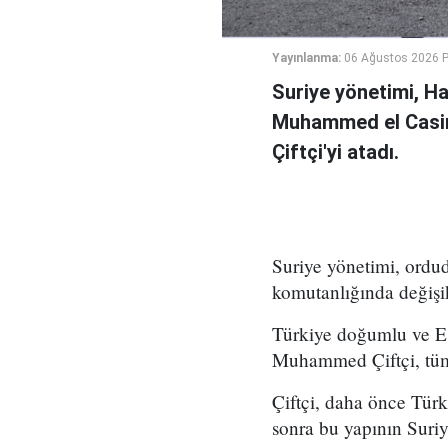
Yayınlanma:
06 Ağustos 2026 
Suriye yönetimi, H
Muhammed el Casi
Çiftçi'yi atadı.
Suriye yönetimi, ord
komutanlığında değişikl
Türkiye doğumlu ve Es
Muhammed Çiftçi, tüm
Çiftçi, daha önce Tür
sonra bu yapının Suri