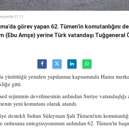
Perşembe 21:13
ama'da görev yapan 62. Tümen'in komutanlığını de
m (Ebu Amşe) yerine Türk vatandaşı Tuğgenera
uda yürüttüğü yeniden yapılanma kapsamında Hama merke
iğe gitti.
ed rejiminin devrilmesinin ardından Suriye vatandaşlığı
enin yeni komutanı olarak atandı.
kiye destekli Sultan Süleyman Şah Tümeni'nin komutanlığ
ye ordusuna entegrasyonunun ardından 62. Tümen'in başın