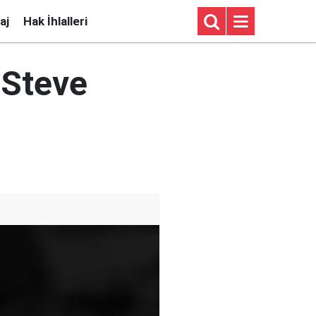
aj
Hak İhlalleri
 Steve