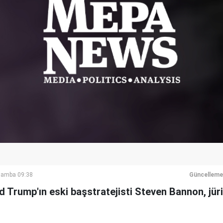
şamba 09:38
Güncelleme
 Trump'ın eski başstratejisti Steven Bannon, jür