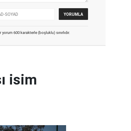
yorum 600 karakterle (boşluklu) sınırlıdır.
ı isim