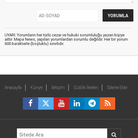
UYARI: Yorumların her türlü cezai ve hukuki sorumluluğu yazan kişiye
aittir. Mepa News, yapılan yorumlardan sorumlu değildir. Her bir yorum
600 karakterle (boşluklu) sınırlıdır.
Anasayfa
Künye
İletişim
Gizlilik İlkeleri
Sitene Ekle