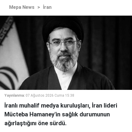
Mepa News
>
İran
Yayınlanma:
07 Ağustos 2026 Cuma 15:38
İranlı muhalif medya kuruluşları, İran lideri
Mücteba Hamaney'in sağlık durumunun
ağırlaştığını öne sürdü.