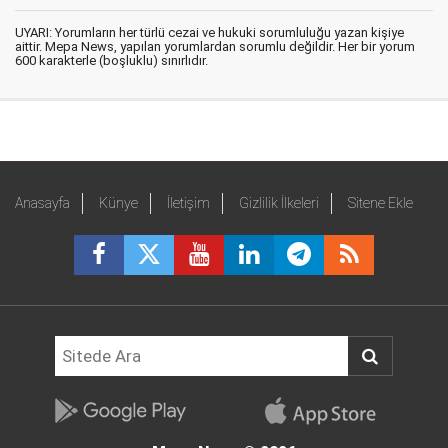
UYARI: Yorumların her türlü cezai ve hukuki sorumluluğu yazan kişiye
aittir. Mepa News, yapılan yorumlardan sorumlu değildir. Her bir yorum
600 karakterle (boşluklu) sınırlıdır.
Anasayfa
Künye
İletişim
Gizlilik İlkeleri
Sitene Ekle