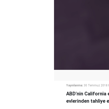
Yayınlanma:
30 Temmuz 2018 P
ABD'nin California e
evlerinden tahliye e