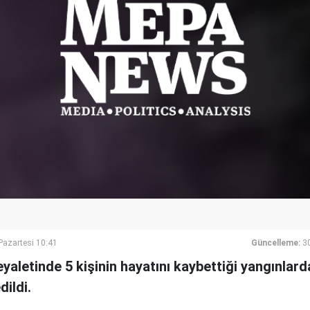
azartesi 10:41
Güncelleme:
3
yaletinde 5 kişinin hayatını kaybettiği yangınlarda
dildi.