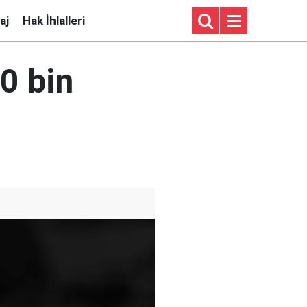
aj
Hak İhlalleri
0 bin