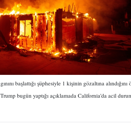
nını başlattığı şüphesiyle 1 kişinin gözaltına alındığını ö
ump bugün yaptığı açıklamada California'da acil durum 