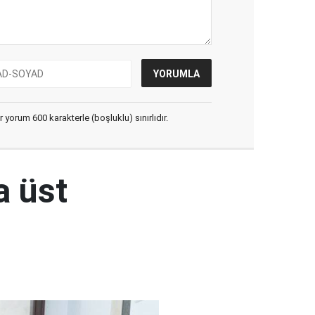
yorum 600 karakterle (boşluklu) sınırlıdır.
a üst