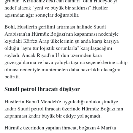
grubun "Kızıldeniz'deki can damarı" olan Hudeyde'yi
hedef alacak "yeni ve büyük bir saldırısı" Husiler
açısından ağır sonuçlar doğurabilir.
Bohl, Husilerin gerilimi artırması halinde Suudi
Arabistan'ın Hürmüz Boğazı'nın kapanması nedeniyle
kıyıdaki Körfez Arap ülkelerinin şu anda karşı karşıya
olduğu "aynı tür lojistik sorunlarla" karşılaşacağını
söyledi. Ancak Riyad'ın Ürdün üzerinden kara
güzergahlarına ve hava yoluyla taşıma seçeneklerine sahip
olması nedeniyle muhtemelen daha hazırlıklı olacağını
belirtti.
Suudi petrol ihracatı düşüyor
Husilerin Babu'l Mendeb'e uyguladığı abluka şimdiye
kadar Suudi petrol ihracatı üzerinde Hürmüz Boğazı'nın
kapanması kadar büyük bir etkiye yol açmadı.
Hürmüz üzerinden yapılan ihracat, boğazın 4 Mart'ta