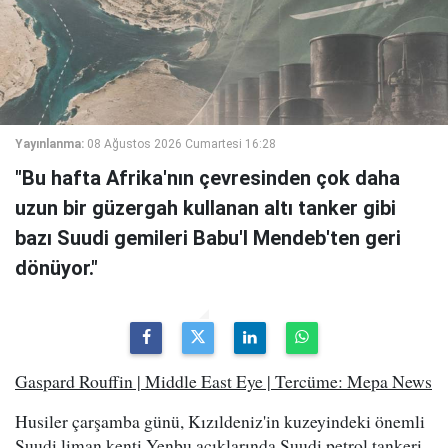
Yayınlanma:
08 Ağustos 2026 Cumartesi 16:28
"Bu hafta Afrika'nın çevresinden çok daha
uzun bir güzergah kullanan altı tanker gibi
bazı Suudi gemileri Babu'l Mendeb'ten geri
dönüyor."
Gaspard Rouffin | Middle East Eye | Tercüme: Mepa News
Husiler çarşamba günü, Kızıldeniz'in kuzeyindeki önemli
Suudi liman kenti Yenbu açıklarında Suudi petrol tankeri