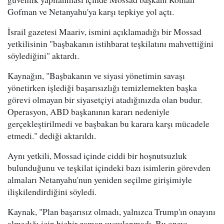
Gofman ve Netanyahu'ya karşı tepkiye yol açtı.
İsrail gazetesi Maariv, ismini açıklamadığı bir Mossad
yetkilisinin "başbakanın istihbarat teşkilatını mahvettiğini
söylediğini" aktardı.
Kaynağın, "Başbakanın ve siyasi yönetimin savaşı
yönetirken işlediği başarısızlığı temizlemekten başka
görevi olmayan bir siyasetçiyi atadığınızda olan budur.
Operasyon, ABD başkanının kararı nedeniyle
gerçekleştirilmedi ve başbakan bu karara karşı mücadele
etmedi." dediği aktarıldı.
Aynı yetkili, Mossad içinde ciddi bir hoşnutsuzluk
bulunduğunu ve teşkilat içindeki bazı isimlerin görevden
almaları Netanyahu'nun yeniden seçilme girişimiyle
ilişkilendirdiğini söyledi.
Kaynak, "Plan başarısız olmadı, yalnızca Trump'ın onayını
almadığı için hiçbir zaman uygulanmadı. Bu onayı