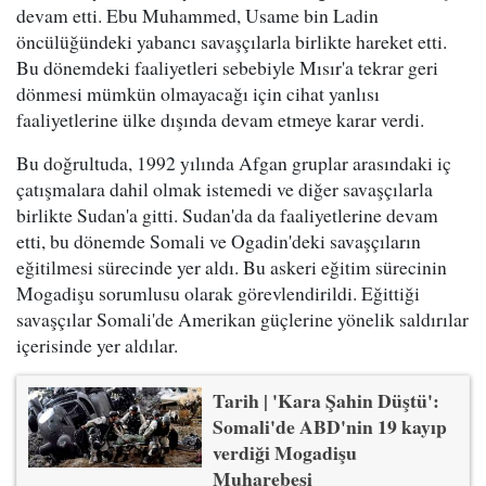
devam etti. Ebu Muhammed, Usame bin Ladin
öncülüğündeki yabancı savaşçılarla birlikte hareket etti.
Bu dönemdeki faaliyetleri sebebiyle Mısır'a tekrar geri
dönmesi mümkün olmayacağı için cihat yanlısı
faaliyetlerine ülke dışında devam etmeye karar verdi.
Bu doğrultuda, 1992 yılında Afgan gruplar arasındaki iç
çatışmalara dahil olmak istemedi ve diğer savaşçılarla
birlikte Sudan'a gitti. Sudan'da da faaliyetlerine devam
etti, bu dönemde Somali ve Ogadin'deki savaşçıların
eğitilmesi sürecinde yer aldı. Bu askeri eğitim sürecinin
Mogadişu sorumlusu olarak görevlendirildi. Eğittiği
savaşçılar Somali'de Amerikan güçlerine yönelik saldırılar
içerisinde yer aldılar.
Tarih | 'Kara Şahin Düştü':
Somali'de ABD'nin 19 kayıp
verdiği Mogadişu
Muharebesi