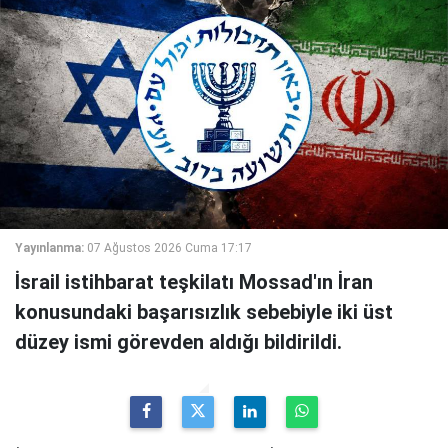
Yayınlanma:
07 Ağustos 2026 Cuma 17:17
İsrail istihbarat teşkilatı Mossad'ın İran
konusundaki başarısızlık sebebiyle iki üst
düzey ismi görevden aldığı bildirildi.