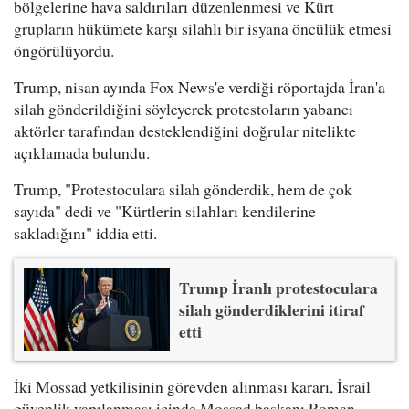
bölgelerine hava saldırıları düzenlenmesi ve Kürt
grupların hükümete karşı silahlı bir isyana öncülük etmesi
öngörülüyordu.
Trump, nisan ayında Fox News'e verdiği röportajda İran'a
silah gönderildiğini söyleyerek protestoların yabancı
aktörler tarafından desteklendiğini doğrular nitelikte
açıklamada bulundu.
Trump, "Protestoculara silah gönderdik, hem de çok
sayıda" dedi ve "Kürtlerin silahları kendilerine
sakladığını" iddia etti.
Trump İranlı protestoculara
silah gönderdiklerini itiraf
etti
İki Mossad yetkilisinin görevden alınması kararı, İsrail
güvenlik yapılanması içinde Mossad başkanı Roman