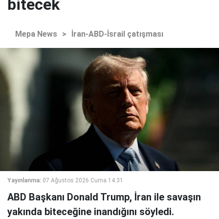
bitecek
Mepa News
>
İran-ABD-İsrail çatışması
Yayınlanma:
07 Ağustos 2026 Cuma 14:31
ABD Başkanı Donald Trump, İran ile savaşın
yakında biteceğine inandığını söyledi.