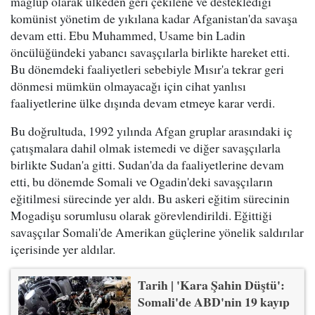
mağlup olarak ülkeden geri çekilene ve desteklediği
komünist yönetim de yıkılana kadar Afganistan'da savaşa
devam etti. Ebu Muhammed, Usame bin Ladin
öncülüğündeki yabancı savaşçılarla birlikte hareket etti.
Bu dönemdeki faaliyetleri sebebiyle Mısır'a tekrar geri
dönmesi mümkün olmayacağı için cihat yanlısı
faaliyetlerine ülke dışında devam etmeye karar verdi.
Bu doğrultuda, 1992 yılında Afgan gruplar arasındaki iç
çatışmalara dahil olmak istemedi ve diğer savaşçılarla
birlikte Sudan'a gitti. Sudan'da da faaliyetlerine devam
etti, bu dönemde Somali ve Ogadin'deki savaşçıların
eğitilmesi sürecinde yer aldı. Bu askeri eğitim sürecinin
Mogadişu sorumlusu olarak görevlendirildi. Eğittiği
savaşçılar Somali'de Amerikan güçlerine yönelik saldırılar
içerisinde yer aldılar.
Tarih | 'Kara Şahin Düştü':
Somali'de ABD'nin 19 kayıp