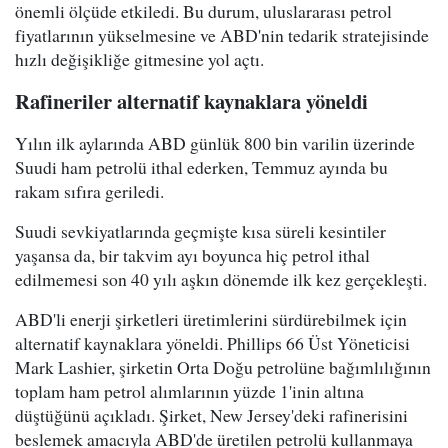
önemli ölçüde etkiledi. Bu durum, uluslararası petrol
fiyatlarının yükselmesine ve ABD'nin tedarik stratejisinde
hızlı değişikliğe gitmesine yol açtı.
Rafineriler alternatif kaynaklara yöneldi
Yılın ilk aylarında ABD günlük 800 bin varilin üzerinde
Suudi ham petrolü ithal ederken, Temmuz ayında bu
rakam sıfıra geriledi.
Suudi sevkiyatlarında geçmişte kısa süreli kesintiler
yaşansa da, bir takvim ayı boyunca hiç petrol ithal
edilmemesi son 40 yılı aşkın dönemde ilk kez gerçekleşti.
ABD'li enerji şirketleri üretimlerini sürdürebilmek için
alternatif kaynaklara yöneldi. Phillips 66 Üst Yöneticisi
Mark Lashier, şirketin Orta Doğu petrolüne bağımlılığının
toplam ham petrol alımlarının yüzde 1'inin altına
düştüğünü açıkladı. Şirket, New Jersey'deki rafinerisini
beslemek amacıyla ABD'de üretilen petrolü kullanmaya