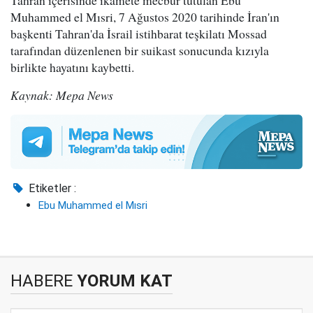
Tahran içerisinde ikamete mecbur tutulan Ebu
Muhammed el Mısri, 7 Ağustos 2020 tarihinde İran'ın
başkenti Tahran'da İsrail istihbarat teşkilatı Mossad
tarafından düzenlenen bir suikast sonucunda kızıyla
birlikte hayatını kaybetti.
Kaynak: Mepa News
Etiketler :
Ebu Muhammed el Mısri
HABERE
YORUM KAT