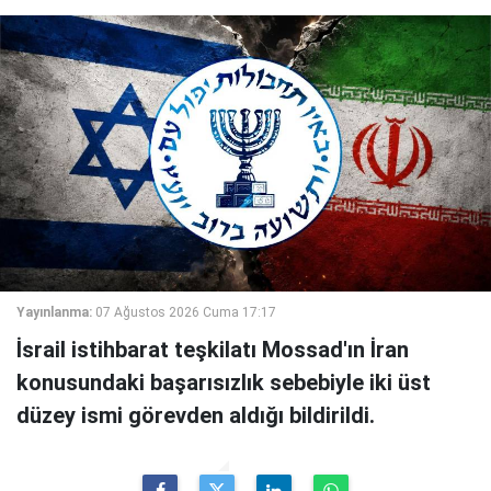
Yayınlanma:
07 Ağustos 2026 Cuma 17:17
İsrail istihbarat teşkilatı Mossad'ın İran
konusundaki başarısızlık sebebiyle iki üst
düzey ismi görevden aldığı bildirildi.