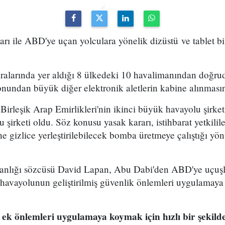
ı ile ABD'ye uçan yolculara yönelik dizüstü ve tablet bi
ralarında yer aldığı 8 ülkedeki 10 havalimanından doğrud
fonundan büyük diğer elektronik aletlerin kabine alınmasın
irleşik Arap Emirlikleri'nin ikinci büyük havayolu şirket
lu şirketi oldu. Söz konusu yasak kararı, istihbarat yetkilil
ine gizlice yerleştirilebilecek bomba üretmeye çalıştığı yö
nlığı sözcüsü David Lapan, Abu Dabi'den ABD'ye uçuşl
, havayolunun geliştirilmiş güvenlik önlemleri uygulamaya
 ek önlemleri uygulamaya koymak için hızlı bir şekilde