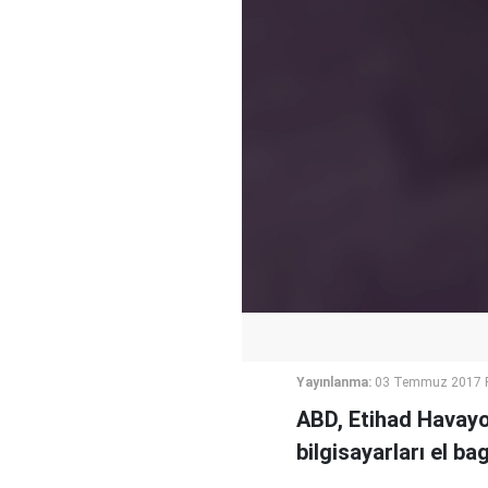
Yayınlanma:
03 Temmuz 2017 P
ABD, Etihad Havayol
bilgisayarları el ba