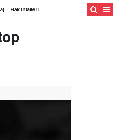
aj
Hak İhlalleri
top