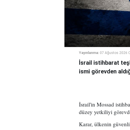
Yayınlanma:
07 Ağustos 2026 
İsrail istihbarat te
ismi görevden aldığı 
İsrail'in Mossad istihb
düzey yetkiliyi görevd
Karar, ülkenin güvenli