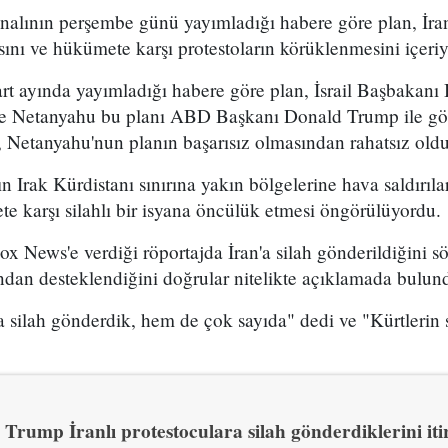
analının perşembe günü yayımladığı habere göre plan, İran
sını ve hükümete karşı protestoların körüklenmesini içeri
t ayında yayımladığı habere göre plan, İsrail Başbakan
 ve Netanyahu bu planı ABD Başkanı Donald Trump ile g
 Netanyahu'nun planın başarısız olmasından rahatsız olduğ
n Irak Kürdistanı sınırına yakın bölgelerine hava saldırıl
e karşı silahlı bir isyana öncülük etmesi öngörülüyordu.
x News'e verdiği röportajda İran'a silah gönderildiğini sö
ından desteklendiğini doğrular nitelikte açıklamada bulun
 silah gönderdik, hem de çok sayıda" dedi ve "Kürtlerin s
Trump İranlı protestoculara silah gönderdiklerini itir