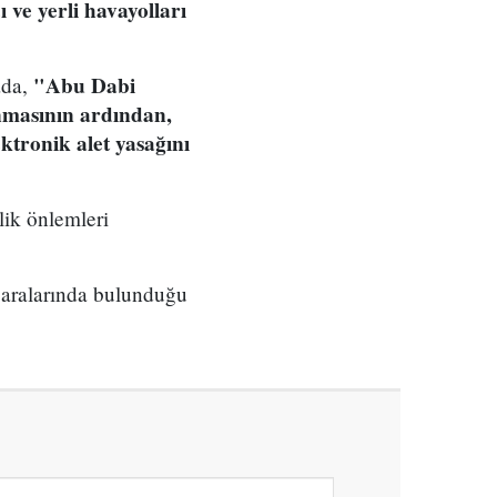
 ve yerli havayolları
"Abu Dabi
ada,
nmasının ardından,
tronik alet yasağını
ik önlemleri
e aralarında bulunduğu