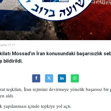
Cuma 17:17
şkilatı Mossad'ın İran konusundaki başarısızlık se
bildirildi.
arat teşkilatı, İran rejimini devirmeye yönelik başarısız bir
en aldı.
k yapılanması içinde tepkiye yol açtı.