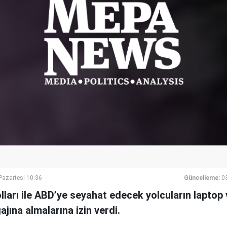
azartesi 10:36
Güncelleme:
0
ları ile ABD’ye seyahat edecek yolcuların laptop 
gajına almalarına izin verdi.