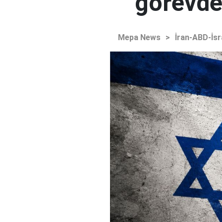
görevden
Mepa News
>
İran-ABD-İsr