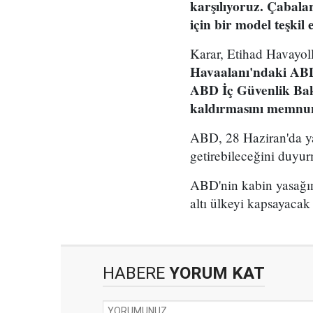
karşılıyoruz. Çabalar
için bir model teşkil
Karar, Etihad Havayol
Havaalanı'ndaki ABD 
ABD İç Güvenlik Baka
kaldırmasını memnuni
ABD, 28 Haziran'da ya
getirebileceğini duyur
ABD'nin kabin yasağın
altı ülkeyi kapsayacak
HABERE
YORUM KAT