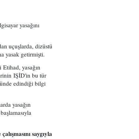
lgisayar yasağını
an uçuşlarda, dizüstü
a yasak getirmişti.
i Etihad, yasağın
erinin IŞİD'in bu tür
nünde edindiği bilgi
arda yasağın
 başlamasıyla
 çalışmasını saygıyla