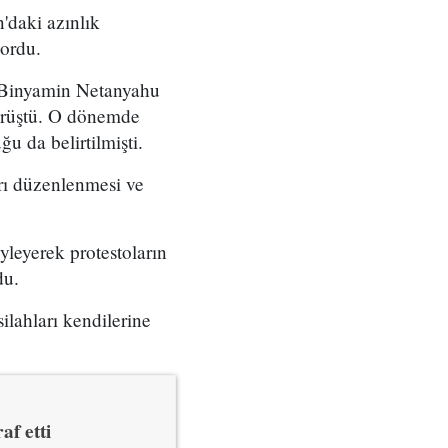
'daki azınlık
yordu.
ı Binyamin Netanyahu
örüştü. O dönemde
u da belirtilmişti.
arı düzenlenmesi ve
yleyerek protestoların
du.
ilahları kendilerine
af etti