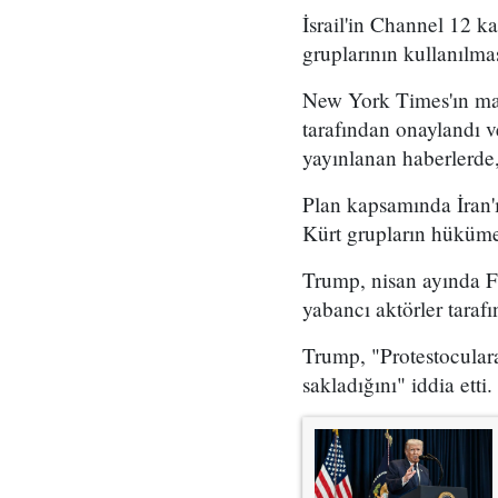
İsrail'in Channel 12 k
gruplarının kullanılma
New York Times'ın mar
tarafından onaylandı
yayınlanan haberlerde,
Plan kapsamında İran'ı
Kürt grupların hükümet
Trump, nisan ayında Fo
yabancı aktörler taraf
Trump, "Protestoculara
sakladığını" iddia etti.