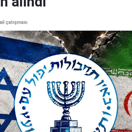
 alındı"
ail çatışması