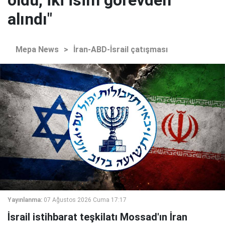
oldu, iki isim görevden
alındı"
Mepa News
>
İran-ABD-İsrail çatışması
Yayınlanma:
07 Ağustos 2026 Cuma 17:17
İsrail istihbarat teşkilatı Mossad'ın İran