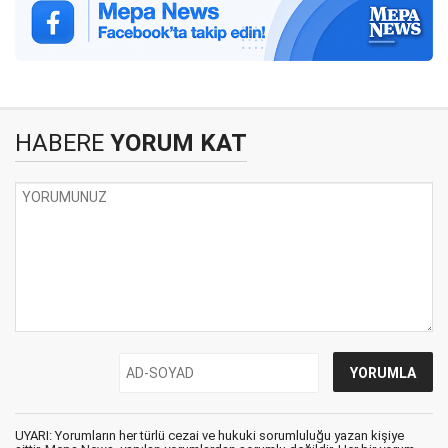
HABERE
YORUM KAT
UYARI: Yorumların her türlü cezai ve hukuki sorumluluğu yazan kişiye