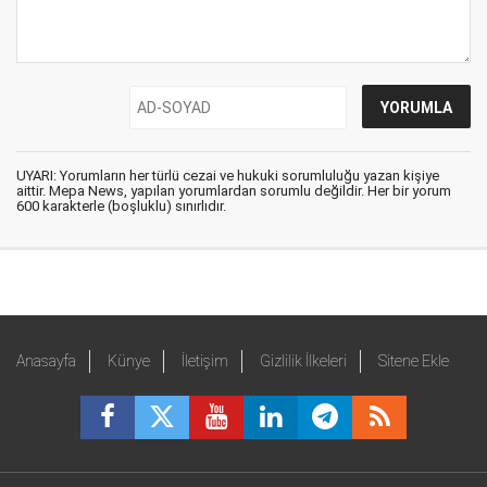
UYARI: Yorumların her türlü cezai ve hukuki sorumluluğu yazan kişiye
aittir. Mepa News, yapılan yorumlardan sorumlu değildir. Her bir yorum
600 karakterle (boşluklu) sınırlıdır.
Anasayfa
Künye
İletişim
Gizlilik İlkeleri
Sitene Ekle