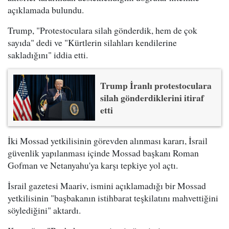
açıklamada bulundu.
Trump, "Protestoculara silah gönderdik, hem de çok
sayıda" dedi ve "Kürtlerin silahları kendilerine
sakladığını" iddia etti.
Trump İranlı protestoculara
silah gönderdiklerini itiraf
etti
İki Mossad yetkilisinin görevden alınması kararı, İsrail
güvenlik yapılanması içinde Mossad başkanı Roman
Gofman ve Netanyahu'ya karşı tepkiye yol açtı.
İsrail gazetesi Maariv, ismini açıklamadığı bir Mossad
yetkilisinin "başbakanın istihbarat teşkilatını mahvettiğini
söylediğini" aktardı.