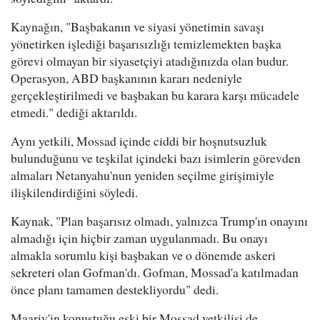
Kaynağın, "Başbakanın ve siyasi yönetimin savaşı
yönetirken işlediği başarısızlığı temizlemekten başka
görevi olmayan bir siyasetçiyi atadığınızda olan budur.
Operasyon, ABD başkanının kararı nedeniyle
gerçekleştirilmedi ve başbakan bu karara karşı mücadele
etmedi." dediği aktarıldı.
Aynı yetkili, Mossad içinde ciddi bir hoşnutsuzluk
bulunduğunu ve teşkilat içindeki bazı isimlerin görevden
almaları Netanyahu'nun yeniden seçilme girişimiyle
ilişkilendirdiğini söyledi.
Kaynak, "Plan başarısız olmadı, yalnızca Trump'ın onayını
almadığı için hiçbir zaman uygulanmadı. Bu onayı
almakla sorumlu kişi başbakan ve o dönemde askeri
sekreteri olan Gofman'dı. Gofman, Mossad'a katılmadan
önce planı tamamen destekliyordu" dedi.
Maariv'in konuştuğu eski bir Mossad yetkilisi de