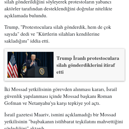
silah gönderildiğini söyleyerek protestoların yabancı
aktörler tarafından desteklendiğini doğrular nitelikte
açıklamada bulundu.
Trump, "Protestoculara silah gönderdik, hem de çok
sayıda" dedi ve "Kürtlerin silahları kendilerine
sakladığını" iddia etti.
Trump İranlı protestoculara
silah gönderdiklerini itiraf
etti
İki Mossad yetkilisinin görevden alınması kararı, İsrail
güvenlik yapılanması içinde Mossad başkanı Roman
Gofman ve Netanyahu'ya karşı tepkiye yol açtı.
İsrail gazetesi Maariv, ismini açıklamadığı bir Mossad
yetkilisinin "başbakanın istihbarat teşkilatını mahvettiğini
söylediğini" aktardı.