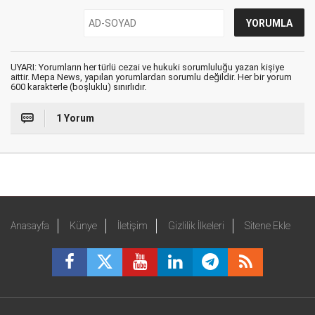
UYARI: Yorumların her türlü cezai ve hukuki sorumluluğu yazan kişiye
aittir. Mepa News, yapılan yorumlardan sorumlu değildir. Her bir yorum
600 karakterle (boşluklu) sınırlıdır.
1 Yorum
Anasayfa
Künye
İletişim
Gizlilik İlkeleri
Sitene Ekle