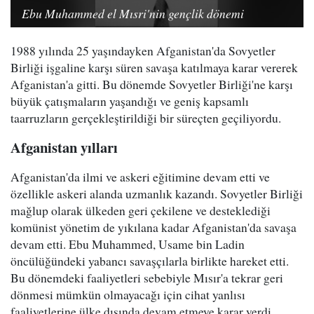
Ebu Muhammed el Mısri'nin gençlik dönemi
1988 yılında 25 yaşındayken Afganistan'da Sovyetler
Birliği işgaline karşı süren savaşa katılmaya karar vererek
Afganistan'a gitti. Bu dönemde Sovyetler Birliği'ne karşı
büyük çatışmaların yaşandığı ve geniş kapsamlı
taarruzların gerçekleştirildiği bir süreçten geçiliyordu.
Afganistan yılları
Afganistan'da ilmi ve askeri eğitimine devam etti ve
özellikle askeri alanda uzmanlık kazandı. Sovyetler Birliği
mağlup olarak ülkeden geri çekilene ve desteklediği
komünist yönetim de yıkılana kadar Afganistan'da savaşa
devam etti. Ebu Muhammed, Usame bin Ladin
öncülüğündeki yabancı savaşçılarla birlikte hareket etti.
Bu dönemdeki faaliyetleri sebebiyle Mısır'a tekrar geri
dönmesi mümkün olmayacağı için cihat yanlısı
faaliyetlerine ülke dışında devam etmeye karar verdi.