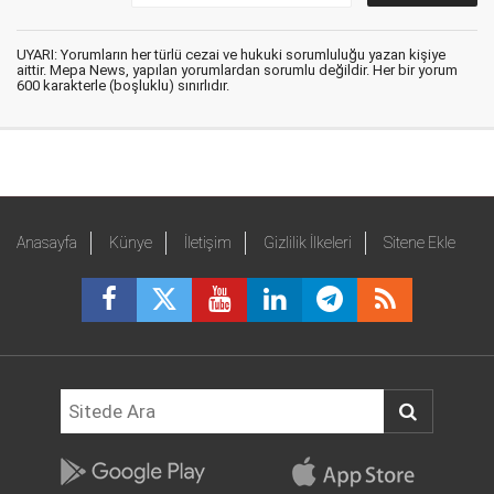
UYARI: Yorumların her türlü cezai ve hukuki sorumluluğu yazan kişiye
aittir. Mepa News, yapılan yorumlardan sorumlu değildir. Her bir yorum
600 karakterle (boşluklu) sınırlıdır.
Anasayfa
Künye
İletişim
Gizlilik İlkeleri
Sitene Ekle