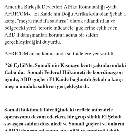
Amerika Birleşik Devletleri Afrika Komutanlığı -yada
AFRICOM-, El Kaide'nin Doğu Afrika kolu olan Şebab'a
karşı, "meşru müdafa saldırısı" olarak adlandırılan ve
bölgedeki yerel 'terörle mücadele' güçlerine eşlik eden
ABD'li danışmanları koruma adına bir saldırı
gerçekleştirdiğini duyurdu.
AFRICOM'un açıklamasında şu ifadelere yer verildi:
"26 Eylül'de, Somali'nin Kismayo kenti yakınlarındaki
Caba'da, Somali Federal Hükümeti ile koordinasyon
içinde, ABD güçleri El Kaide bağlantılı Şebab'a karşı
meşru müdafa saldırısı gerçekleştirdi.
Somali hükümeti liderliğindeki terörle mücadele
operasyonu devam ederken, bir grup silahlı El Şebab
savaşçısı saldırı düzenledi ve Somali güçleri ve onların
ABD'li danışmanlarının güvenliği ve emniyeti tehdit