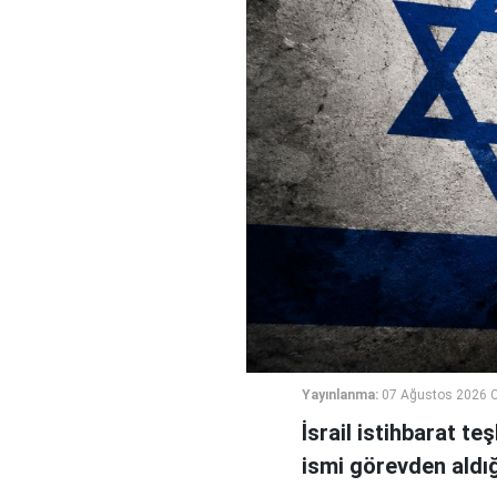
Yayınlanma:
07 Ağustos 2026 
İsrail istihbarat te
ismi görevden aldığı 