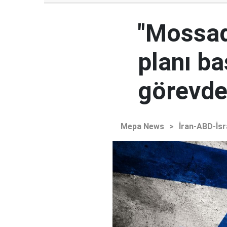
"Mossad'
planı ba
görevden
Mepa News
>
İran-ABD-İsr