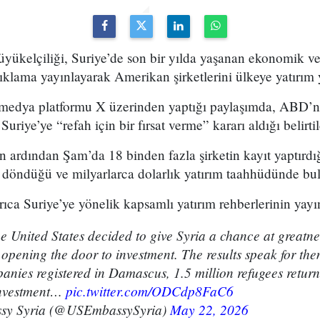
ükelçiliği, Suriye’de son bir yılda yaşanan ekonomik ve 
ıklama yayınlayarak Amerikan şirketlerini ülkeye yatırım
 medya platformu X üzerinden yaptığı paylaşımda, ABD’ni
Suriye’ye “refah için bir fırsat verme” kararı aldığı belirtil
 ardından Şam’da 18 binden fazla şirketin kayıt yaptırdığ
 döndüğü ve milyarlarca dolarlık yatırım taahhüdünde bul
ca Suriye’ye yönelik kapsamlı yatırım rehberlerinin yayı
e United States decided to give Syria a chance at greatnes
opening the door to investment. The results speak for the
nies registered in Damascus, 1.5 million refugees return
 investment…
pic.twitter.com/ODCdp8FaC6
sy Syria (@USEmbassySyria)
May 22, 2026