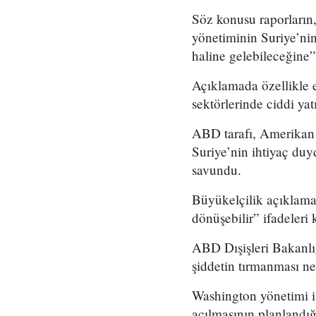
Söz konusu raporların,
yönetiminin Suriye’ni
haline gelebileceğine”
Açıklamada özellikle e
sektörlerinde ciddi yat
ABD tarafı, Amerikan ş
Suriye’nin ihtiyaç du
savundu.
Büyükelçilik açıklaması
dönüşebilir” ifadeleri k
ABD Dışişleri Bakanlı
şiddetin tırmanması ne
Washington yönetimi is
açılmasının planlandı