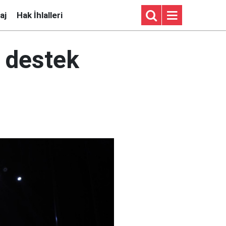
aj
Hak İhlalleri
 destek