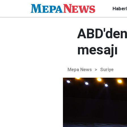
Haber
ABD'den
mesajı
Mepa News
>
Suriye