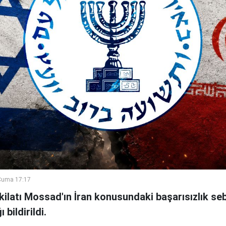
Cuma 17:17
şkilatı Mossad'ın İran konusundaki başarısızlık se
bildirildi.