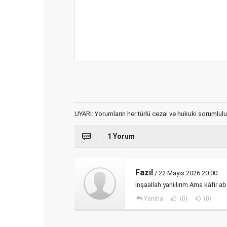
UYARI: Yorumların her türlü cezai ve hukuki sorumlulu
1 Yorum
Fazıl
/ 22 Mayıs 2026 20:00
İnşaallah yaniılırım Ama kâfir 
Yanıtla
(0)
(0)