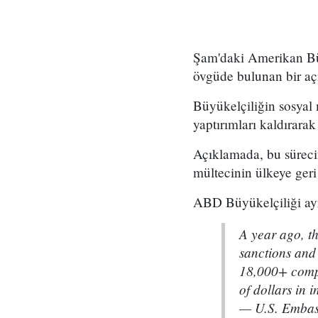
Şam'daki Amerikan Büy
övgüde bulunan bir aç
Büyükelçiliğin sosyal
yaptırımları kaldırarak 
Açıklamada, bu sürecin
mültecinin ülkeye geri
ABD Büyükelçiliği ayrı
A year ago, th
sanctions and 
18,000+ compa
of dollars in
— U.S. Embas