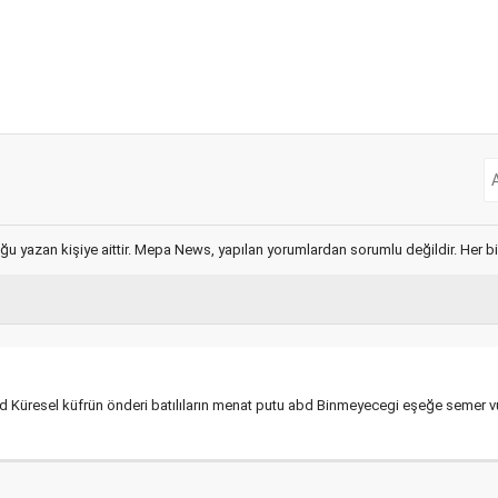
ğu yazan kişiye aittir. Mepa News, yapılan yorumlardan sorumlu değildir. Her bir 
abd Küresel küfrün önderi batılıların menat putu abd Binmeyecegi eşeğe semer 