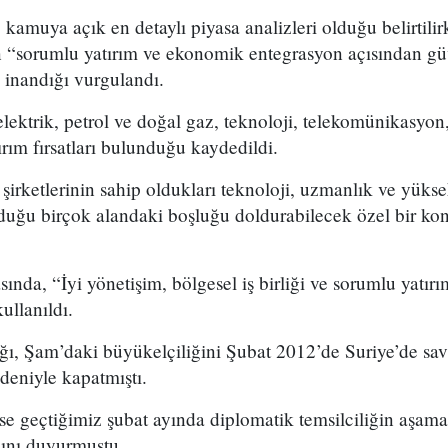
 kamuya açık en detaylı piyasa analizleri olduğu belirtil
n “sorumlu yatırım ve ekonomik entegrasyon açısından güv
 inandığı vurgulandı.
lektrik, petrol ve doğal gaz, teknoloji, telekomünikasyon
ırım fırsatları bulunduğu kaydedildi.
irketlerinin sahip oldukları teknoloji, uzmanlık ve yükse
yduğu birçok alandaki boşluğu doldurabilecek özel bir k
nda, “İyi yönetişim, bölgesel iş birliği ve sorumlu yatırım
ullanıldı.
ğı, Şam’daki büyükelçiliğini Şubat 2012’de Suriye’de sav
deniyle kapatmıştı.
e geçtiğimiz şubat ayında diplomatik temsilciliğin aşama
ğını duyurmuştu.