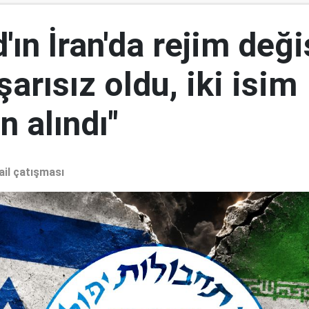
ın İran'da rejim deği
şarısız oldu, iki isim
 alındı"
ail çatışması