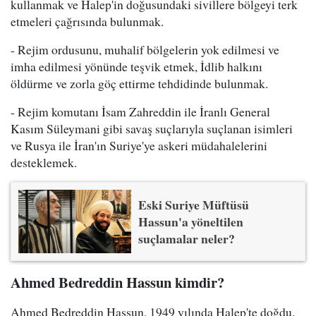
kullanmak ve Halep'in doğusundaki sivillere bölgeyi terk
etmeleri çağrısında bulunmak.
- Rejim ordusunu, muhalif bölgelerin yok edilmesi ve
imha edilmesi yönünde teşvik etmek, İdlib halkını
öldürme ve zorla göç ettirme tehdidinde bulunmak.
- Rejim komutanı İsam Zahreddin ile İranlı General
Kasım Süleymani gibi savaş suçlarıyla suçlanan isimleri
ve Rusya ile İran'ın Suriye'ye askeri müdahalelerini
desteklemek.
Eski Suriye Müftüsü
Hassun'a yöneltilen
suçlamalar neler?
Ahmed Bedreddin Hassun kimdir?
Ahmed Bedreddin Hassun, 1949 yılında Halep'te doğdu.