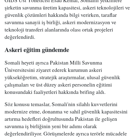
GIDS Üst Yöneticisi Esad Kemal, Somalili yetkililere
şirketin savunma üretim kapasitesi, askeri teknolojileri ve
güvenlik çözümleri hakkında bilgi verirken, taraflar
savunma sanayii iş birliği, askeri modernizasyon ve
teknoloji transferi alanlarında olası ortak projeleri
değerlendirdi.
Askeri eğitim gündemde
Somali heyeti ayrıca Pakistan Milli Savunma
Üniversitesini ziyaret ederek kurumun askeri
yükseköğretim, stratejik araştırmalar, ulusal güvenlik
çalışmaları ve üst düzey askeri personelin eğitimi
konusundaki faaliyetleri hakkında brifing aldı.
Söz konusu temaslar, Somali'nin silahlı kuvvetlerini
modernize etme, donanma ve sahil güvenlik kapasitesini
artırma hedefleri doğrultusunda Pakistan ile gelişen
savunma iş birliğinin yeni bir adımı olarak
değerlendiriliyor. Görüşmelerde ayrıca terörle mücadele