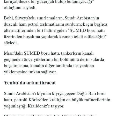
koruyabilecek bir güzergah bulup bulamayacağı"
olduğunu söyledi.
Bohl, Süveyş'teki sınırlamaların, Suudi Arabistan'ın
düzenli ham petrol teslimatlarını sürdürmek için başlıca
alternatiflerinden biri haline gelen "SUMED boru hattı
üzerinden boşaltma yapılarak kısmen telafi edileceğini"
söyledi.
Mısır'daki SUMED boru hattı, tankerlerin kanalı
geçmeden önce yüklerinin bir bölümünü derin sularda
boşaltmasına, kanalın diğer tarafında ise yeniden
yüklemesine imkan sağlıyor.
Yenbu'da artan ihracat
Suudi Arabistan'ı kıyıdan kıyıya geçen Doğu-Batı boru
hattı, petrolü Körfez'den krallığın en büyük rafinerilerinin
yoğunlaştığı Kızıldeniz'e taşıyor.
Bloomberg verilerine göre hat, Hürmüz Boğazı'nın