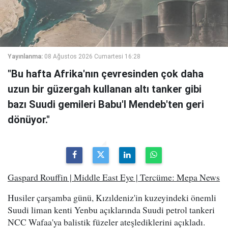
Yayınlanma:
08 Ağustos 2026 Cumartesi 16:28
"Bu hafta Afrika'nın çevresinden çok daha
uzun bir güzergah kullanan altı tanker gibi
bazı Suudi gemileri Babu'l Mendeb'ten geri
dönüyor."
Gaspard Rouffin | Middle East Eye | Tercüme: Mepa News
Husiler çarşamba günü, Kızıldeniz'in kuzeyindeki önemli
Suudi liman kenti Yenbu açıklarında Suudi petrol tankeri
NCC Wafaa'ya balistik füzeler ateşlediklerini açıkladı.