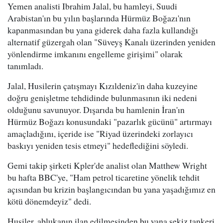
Yemen analisti Ibrahim Jalal, bu hamleyi, Suudi
Arabistan'ın bu yılın başlarında Hürmüz Boğazı'nın
kapanmasından bu yana giderek daha fazla kullandığı
alternatif güzergah olan "Süveyş Kanalı üzerinden yeniden
yönlendirme imkanını engelleme girişimi" olarak
tanımladı.
Jalal, Husilerin çatışmayı Kızıldeniz'in daha kuzeyine
doğru genişletme tehdidinde bulunmasının iki nedeni
olduğunu savunuyor. Dışarıda bu hamlenin İran'ın
Hürmüz Boğazı konusundaki "pazarlık gücünü" artırmayı
amaçladığını, içeride ise "Riyad üzerindeki zorlayıcı
baskıyı yeniden tesis etmeyi" hedeflediğini söyledi.
Gemi takip şirketi Kpler'de analist olan Matthew Wright
bu hafta BBC'ye, "Ham petrol ticaretine yönelik tehdit
açısından bu krizin başlangıcından bu yana yaşadığımız en
kötü dönemdeyiz" dedi.
Husiler, ablukanın ilan edilmesinden bu yana sekiz tankeri