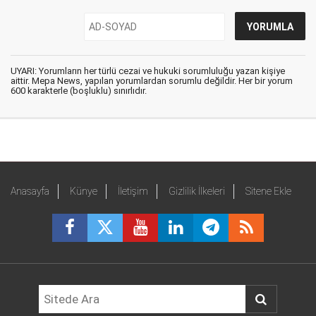
UYARI: Yorumların her türlü cezai ve hukuki sorumluluğu yazan kişiye
aittir. Mepa News, yapılan yorumlardan sorumlu değildir. Her bir yorum
600 karakterle (boşluklu) sınırlıdır.
Anasayfa
Künye
İletişim
Gizlilik İlkeleri
Sitene Ekle