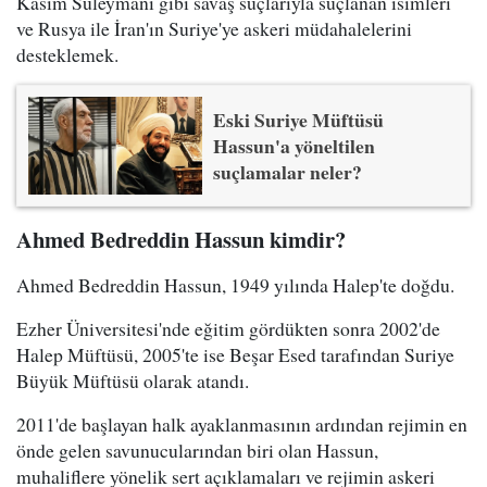
Kasım Süleymani gibi savaş suçlarıyla suçlanan isimleri
ve Rusya ile İran'ın Suriye'ye askeri müdahalelerini
desteklemek.
Eski Suriye Müftüsü
Hassun'a yöneltilen
suçlamalar neler?
Ahmed Bedreddin Hassun kimdir?
Ahmed Bedreddin Hassun, 1949 yılında Halep'te doğdu.
Ezher Üniversitesi'nde eğitim gördükten sonra 2002'de
Halep Müftüsü, 2005'te ise Beşar Esed tarafından Suriye
Büyük Müftüsü olarak atandı.
2011'de başlayan halk ayaklanmasının ardından rejimin en
önde gelen savunucularından biri olan Hassun,
muhaliflere yönelik sert açıklamaları ve rejimin askeri