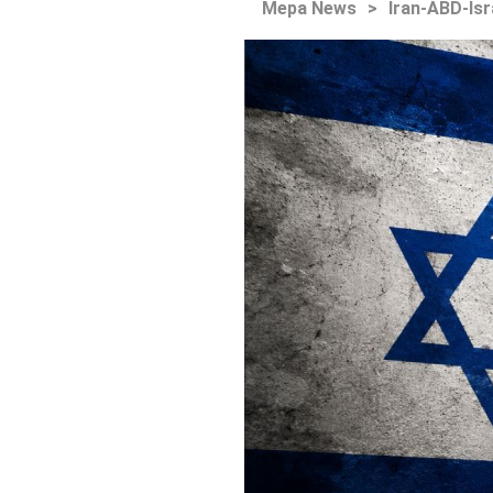
Mepa News
>
İran-ABD-İsr