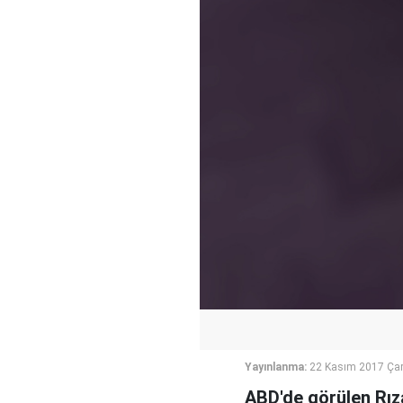
Yayınlanma:
22 Kasım 2017 Ça
ABD'de görülen Rız