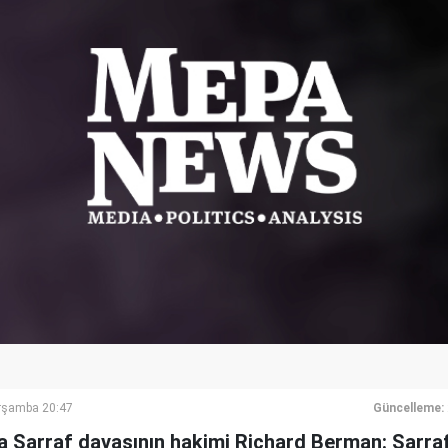
rşamba 20:47
Güncelleme:
a Sarraf davasının hakimi Richard Berman: Sarra