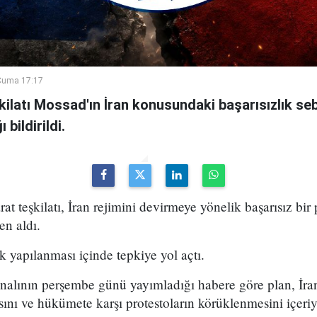
Cuma 17:17
şkilatı Mossad'ın İran konusundaki başarısızlık se
bildirildi.
arat teşkilatı, İran rejimini devirmeye yönelik başarısız bir
en aldı.
k yapılanması içinde tepkiye yol açtı.
analının perşembe günü yayımladığı habere göre plan, İran
sını ve hükümete karşı protestoların körüklenmesini içeri