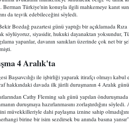
. Berman Türkiye'nin konuyla ilgili mahkemeye kanıt sunm
ını da teşvik edebileceğini söyledi.
ekir Bozdağ pazartesi günü yaptığı bir açıklamada Rıza S
k söylüyoruz, siyasidir, hukuki dayanaktan yoksundur, Tür
ılama yapanlar, davanın sanıkları üzerinde çok net bir şe
işti.
şma 4 Aralık
'ta
 Başsavcılığı ile işbirliği yaparak itirafçı olmayı kabul e
rraf hakkındaki davada ilk jürili duruşmanın 4 Aralık gün
atlarından Cathy Fleming salı günü yapılan önduruşmada 
unmanın duruşmaya hazırlanmasını zorlaştırdığını söyledi. 
mini müvekkilleriyle dahi paylaşma iznine sahip olmadığı
erhangi birine bir isim sezdirsek bu anında basına yansır”