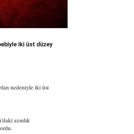
bebiyle iki üst düzey
 plan nedeniyle iki üst
'daki azınlık
yordu.