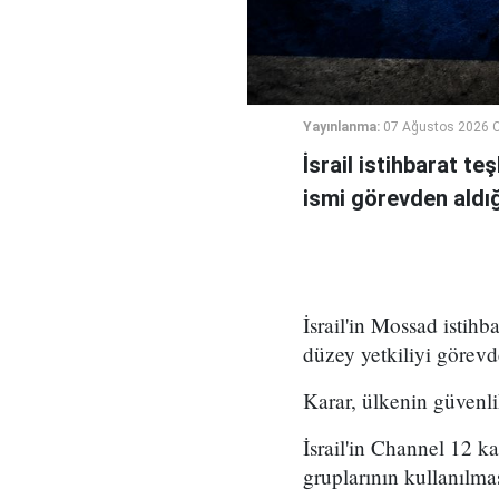
Yayınlanma:
07 Ağustos 2026 
İsrail istihbarat te
ismi görevden aldığı 
İsrail'in Mossad istihb
düzey yetkiliyi görevd
Karar, ülkenin güvenli
İsrail'in Channel 12 k
gruplarının kullanılma