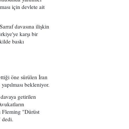
ası için devlete ait
arraf davasına ilişkin
kiye'ye karşı bir
kilde baskı
ttiği öne sürülen İran
ü yapılması bekleniyor.
davaya getirilen
Avukatların
nı Fleming "Dürüst
 dedi.