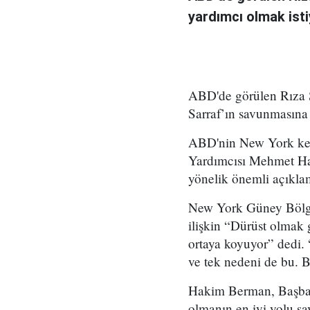
yardımcı olmak isti
ABD'de görülen Rıza S
Sarraf’ın savunmasına 
ABD'nin New York kent
Yardımcısı Mehmet Ha
yönelik önemli açıkla
New York Güney Bölge 
ilişkin “Dürüst olmak 
ortaya koyuyor” dedi. 
ve tek nedeni de bu. 
Hakim Berman, Başbak
olmanın en iyi yolu 