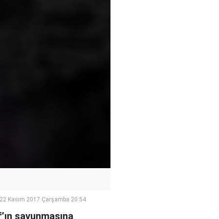
22 Kasım 2017 Çarşamba 20:54
f’ın savunmasına