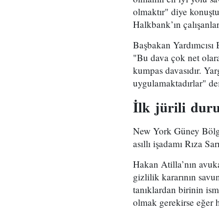
olmaktır" diye konuştu
Halkbank’ın çalışanlar
Başbakan Yardımcısı B
"Bu dava çok net olara
kumpas davasıdır. Yarg
uygulamaktadırlar" dem
İlk
jürili
duru
New York Güney Bölgesi
asıllı işadamı Rıza Sa
Hakan Atilla’nın avuk
gizlilik kararının sav
tanıklardan birinin is
olmak gerekirse eğer h