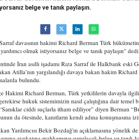
yorsanız belge ve tanık paylaşın.
arraf davasının hakimi Richard Berman Türk hükümetine
yardımcı olmak istiyorsanız belge ve tanık paylaşın" dedi
inde İran asıllı işadamı Rıza Sarraf ile Halkbank eski 
kan Atilla’nın yargılandığı davaya bakan hakim Richar
malarda bulundu.
Hakimi Richard Berman, Türk yetkililerin davayla ilgili
gerekirse hukuk sistemimizin nasıl çalıştığına dair temel b
“Sanıklar ciddi suçlarla itham ediliyor” diyen Berman “B
Bunun da ötesinde, kanıtların kendi adına konuşmasına iz
an Yardımcısı Bekir Bozdağ'ın açıklamasına yönelik de
savunma avukatına mahkemeye sunulacak belge ve tanık 