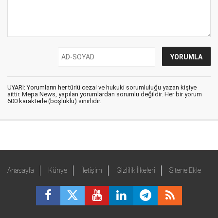
UYARI: Yorumların her türlü cezai ve hukuki sorumluluğu yazan kişiye
aittir. Mepa News, yapılan yorumlardan sorumlu değildir. Her bir yorum
600 karakterle (boşluklu) sınırlıdır.
Anasayfa
Künye
İletişim
Gizlilik İlkeleri
Sitene Ekle