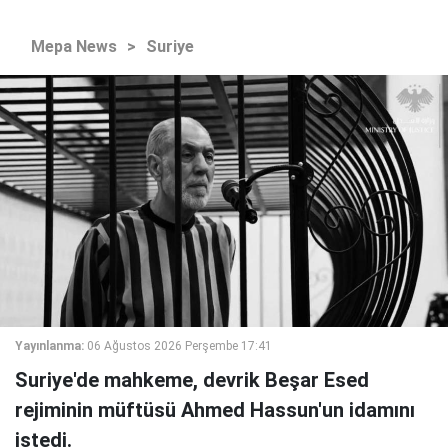
Mepa News
>
Suriye
Yayınlanma:
06 Ağustos 2026 Perşembe 17:41
Suriye'de mahkeme, devrik Beşar Esed
rejiminin müftüsü Ahmed Hassun'un idamını
istedi.